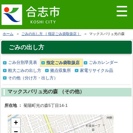
ホーム
＞
ごみの出し方 ［ 指定ごみ袋取扱店 ］
＞ マックスバリュ光の森
ごみの出し方
ごみ分別早見表
ごみカレンダー
指定ごみ袋取扱店
粗大ごみの出し方
拠点収集所
家電リサイクル品
その他（分け方・出し方）
マックスバリュ光の森 （その他）
所在地 ：
菊陽町光の森5丁目14-1
+
−