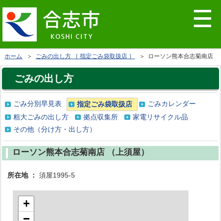
ホーム
＞
ごみの出し方 ［ 指定ごみ袋取扱店 ］
＞ ローソン熊本合志菊南店
ごみの出し方
ごみ分別早見表
ごみカレンダー
指定ごみ袋取扱店
粗大ごみの出し方
拠点収集所
家電リサイクル品
その他（分け方・出し方）
ローソン熊本合志菊南店 （上須屋）
所在地 ：
須屋1995-5
+
−