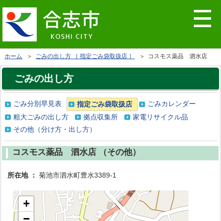
ホーム
＞
ごみの出し方 ［ 指定ごみ袋取扱店 ］
＞ コスモス薬品 泗水店
ごみの出し方
ごみ分別早見表
ごみカレンダー
指定ごみ袋取扱店
粗大ごみの出し方
拠点収集所
家電リサイクル品
その他（分け方・出し方）
コスモス薬品 泗水店 （その他）
所在地 ：
菊池市泗水町豊水3389-1
+
−