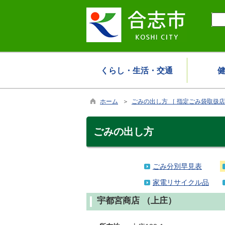
くらし・生活・交通
ホーム
＞
ごみの出し方 ［ 指定ごみ袋取扱店
ごみの出し方
ごみ分別早見表
家電リサイクル品
宇都宮商店 （上庄）