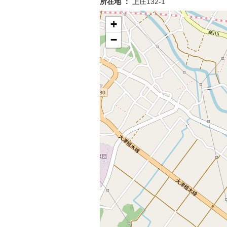
所在地 ：
上庄132-1
+
−