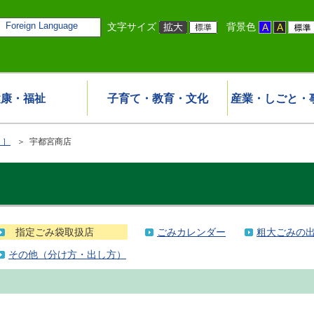
Foreign Language
文字サイズ
背景色
健康・福祉
子育て・教育・文化
産業・しごと・
 ］
＞ 宇都宮商店
指定ごみ袋取扱店
ごみカレンダー
粗大ごみの
その他（分け方・出し方）