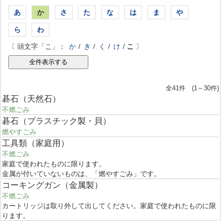
あ
か
さ
た
な
は
ま
や
ら
わ
〔 頭文字「こ」：
か
/
き
/
く
/
け
/
こ
〕
全41件 (1～30件)
碁石（天然石）
不燃ごみ
碁石（プラスチック製・貝）
燃やすごみ
工具類（家庭用）
不燃ごみ
家庭で使われたものに限ります。
金属が付いていないものは、「燃やすごみ」です。
コーキングガン（金属製）
不燃ごみ
カートリッジは取り外して出してください。家庭で使われたものに限
ります。