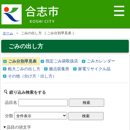
ホーム
＞ ごみの出し方 ［ ごみ分別早見表 ］
ごみの出し方
指定ごみ袋取扱店
ごみカレンダー
ごみ分別早見表
粗大ごみの出し方
拠点収集所
家電リサイクル品
その他（分け方・出し方）
絞り込み検索をする
品目名
分類
▼品目の頭文字