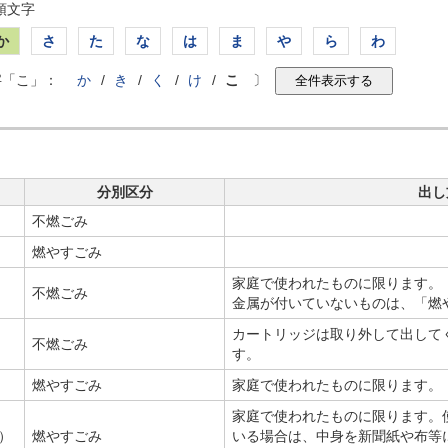
頭文字
か
さ
た
な
は
ま
や
ら
わ
字「こ」：
か
/
き
/
く
/
け
/
こ
〕
分別区分
出し
不燃ごみ
燃やすごみ
家庭で使われたものに限ります。
不燃ごみ
金属が付いていないものは、「燃
カートリッジは取り外して出して
不燃ごみ
す。
燃やすごみ
家庭で使われたものに限ります。
家庭で使われたものに限ります。
）
燃やすごみ
いる場合は、中身を新聞紙や布等