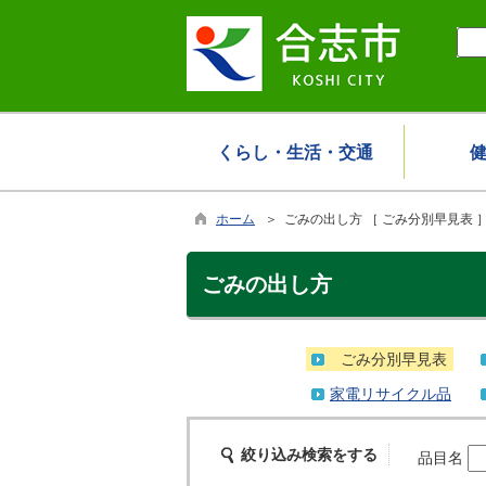
くらし・生活・交通
ホーム
＞ ごみの出し方 ［ ごみ分別早見表 
ごみの出し方
ごみ分別早見表
家電リサイクル品
絞り込み検索をする
品目名