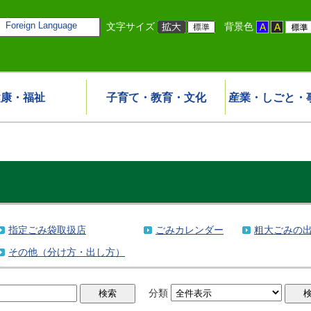
Foreign Language
文字サイズ
背景色
健康・福祉
子育て・教育・文化
産業・しごと・
］
指定ごみ袋取扱店
ごみカレンダー
粗大ごみの
その他（分け方・出し方）
分類