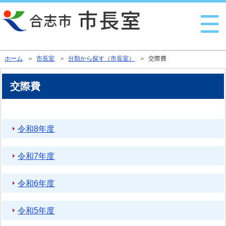
行政トップへ戻る
ホーム
＞
市長室
＞
分類から探す（市長室）
＞ 交際費
交際費
令和8年度
令和7年度
令和6年度
令和5年度