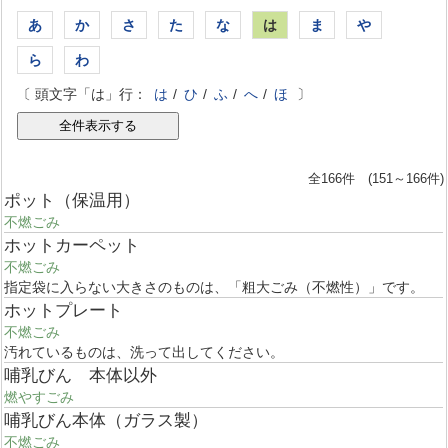
あ
か
さ
た
な
は
ま
や
ら
わ
〔 頭文字「は」行：
は
/
ひ
/
ふ
/
へ
/
ほ
〕
全166件 (151～166件)
ポット（保温用）
不燃ごみ
ホットカーペット
不燃ごみ
指定袋に入らない大きさのものは、「粗大ごみ（不燃性）」です。
ホットプレート
不燃ごみ
汚れているものは、洗って出してください。
哺乳びん 本体以外
燃やすごみ
哺乳びん本体（ガラス製）
不燃ごみ