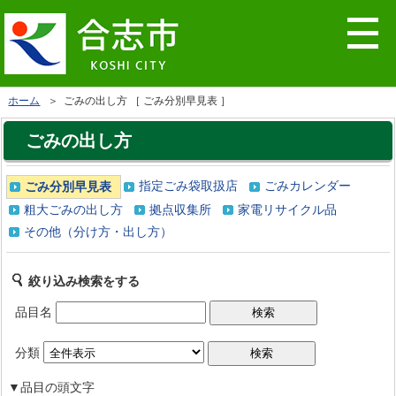
ホーム
＞ ごみの出し方 ［ ごみ分別早見表 ］
ごみの出し方
指定ごみ袋取扱店
ごみカレンダー
ごみ分別早見表
粗大ごみの出し方
拠点収集所
家電リサイクル品
その他（分け方・出し方）
絞り込み検索をする
品目名
分類
▼品目の頭文字