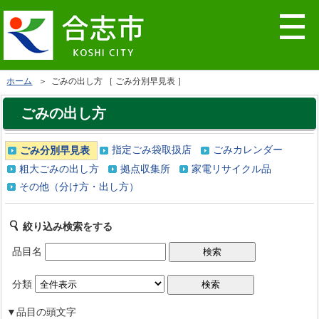
ホーム
＞ ごみの出し方 ［ ごみ分別早見表 ］
ごみの出し方
指定ごみ袋取扱店
ごみカレンダー
ごみ分別早見表
粗大ごみの出し方
拠点収集所
家電リサイクル品
その他（分け方・出し方）
絞り込み検索をする
品目名
分類
▼品目の頭文字