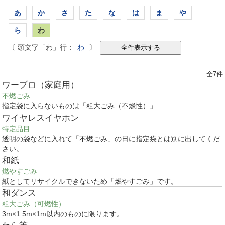
あ
か
さ
た
な
は
ま
や
ら
わ
〔 頭文字「わ」行：
わ
〕
全7件
ワープロ（家庭用）
不燃ごみ
指定袋に入らないものは「粗大ごみ（不燃性）」
ワイヤレスイヤホン
特定品目
透明の袋などに入れて「不燃ごみ」の日に指定袋とは別に出してくだ
さい。
和紙
燃やすごみ
紙としてリサイクルできないため「燃やすごみ」です。
和ダンス
粗大ごみ（可燃性）
3m×1.5m×1m以内のものに限ります。