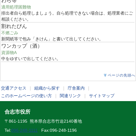
わら等
適用処理困難物
排出者自ら処理しましょう。自ら処理できない場合は、処理業者にご
相談ください。
割れたびん
不燃ごみ
新聞紙等で包み「きけん」と書いて出してください。
ワンカップ（酒）
資源物A
中をゆすいで出してください。
ページの先頭へ
交通アクセス
｜
組織から探す
｜
庁舎案内
｜
このホームページの使い方
｜
関連リンク
｜
サイトマップ
合志市役所
〒861-1195 熊本県合志市竹迫2140番地
Tel:
096-248-1111
Fax:096-248-1196