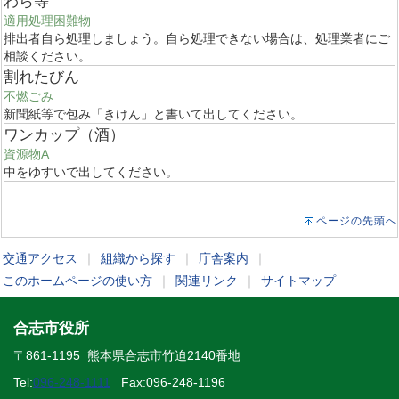
わら等
適用処理困難物
排出者自ら処理しましょう。自ら処理できない場合は、処理業者にご
相談ください。
割れたびん
不燃ごみ
新聞紙等で包み「きけん」と書いて出してください。
ワンカップ（酒）
資源物A
中をゆすいで出してください。
ページの先頭へ
交通アクセス
｜
組織から探す
｜
庁舎案内
｜
このホームページの使い方
｜
関連リンク
｜
サイトマップ
合志市役所
〒861-1195 熊本県合志市竹迫2140番地
Tel:
096-248-1111
Fax:096-248-1196