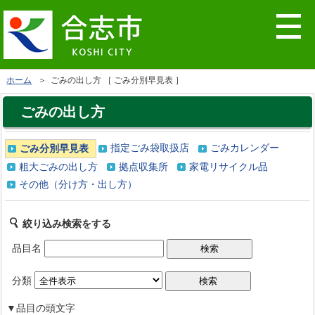
ホーム
＞ ごみの出し方 ［ ごみ分別早見表 ］
ごみの出し方
指定ごみ袋取扱店
ごみカレンダー
ごみ分別早見表
粗大ごみの出し方
拠点収集所
家電リサイクル品
その他（分け方・出し方）
絞り込み検索をする
品目名
分類
▼品目の頭文字