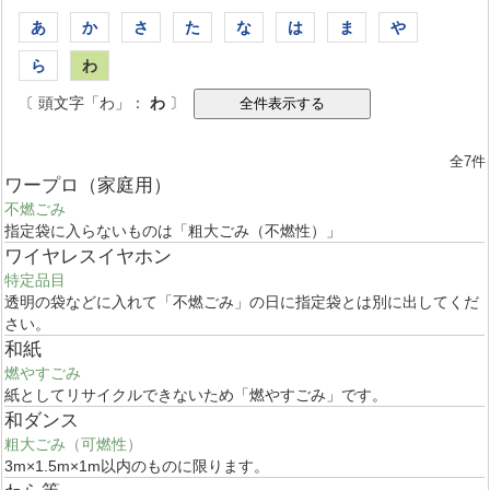
あ
か
さ
た
な
は
ま
や
ら
わ
〔 頭文字「わ」：
わ
〕
全7件
ワープロ（家庭用）
不燃ごみ
指定袋に入らないものは「粗大ごみ（不燃性）」
ワイヤレスイヤホン
特定品目
透明の袋などに入れて「不燃ごみ」の日に指定袋とは別に出してくだ
さい。
和紙
燃やすごみ
紙としてリサイクルできないため「燃やすごみ」です。
和ダンス
粗大ごみ（可燃性）
3m×1.5m×1m以内のものに限ります。