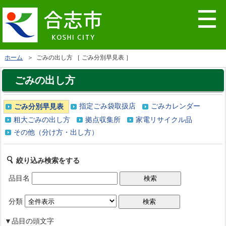
ホーム
＞ ごみの出し方 ［ ごみ分別早見表 ］
ごみの出し方
指定ごみ袋取扱店
ごみカレンダー
ごみ分別早見表
粗大ごみの出し方
拠点収集所
家電リサイクル品
その他（分け方・出し方）
絞り込み検索をする
品目名
分類
▼品目の頭文字