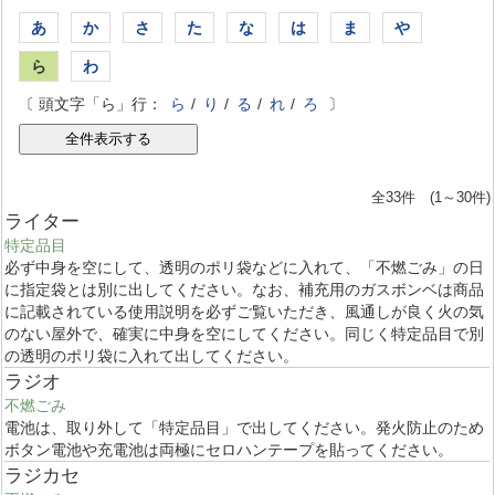
あ
か
さ
た
な
は
ま
や
ら
わ
〔 頭文字「ら」行：
ら
/
り
/
る
/
れ
/
ろ
〕
全33件 (1～30件)
ライター
特定品目
必ず中身を空にして、透明のポリ袋などに入れて、「不燃ごみ」の日
に指定袋とは別に出してください。なお、補充用のガスボンベは商品
に記載されている使用説明を必ずご覧いただき、風通しが良く火の気
のない屋外で、確実に中身を空にしてください。同じく特定品目で別
の透明のポリ袋に入れて出してください。
ラジオ
不燃ごみ
電池は、取り外して「特定品目」で出してください。発火防止のため
ボタン電池や充電池は両極にセロハンテープを貼ってください。
ラジカセ