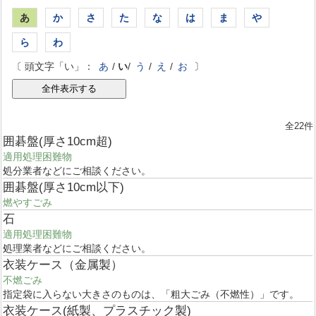
あ
か
さ
た
な
は
ま
や
ら
わ
〔 頭文字「い」：
あ
/
い
/
う
/
え
/
お
〕
全22件
囲碁盤(厚さ10cm超)
適用処理困難物
処分業者などにご相談ください。
囲碁盤(厚さ10cm以下)
燃やすごみ
石
適用処理困難物
処理業者などにご相談ください。
衣装ケース（金属製）
不燃ごみ
指定袋に入らない大きさのものは、「粗大ごみ（不燃性）」です。
衣装ケース(紙製、プラスチック製)