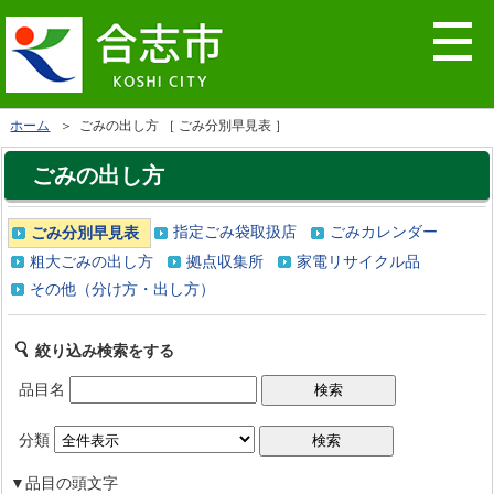
ホーム
＞ ごみの出し方 ［ ごみ分別早見表 ］
ごみの出し方
指定ごみ袋取扱店
ごみカレンダー
ごみ分別早見表
粗大ごみの出し方
拠点収集所
家電リサイクル品
その他（分け方・出し方）
絞り込み検索をする
品目名
分類
▼品目の頭文字