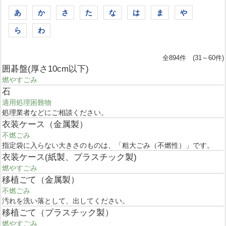
あ
か
さ
た
な
は
ま
や
ら
わ
全894件 (31～60件)
囲碁盤(厚さ10cm以下)
燃やすごみ
石
適用処理困難物
処理業者などにご相談ください。
衣装ケース（金属製）
不燃ごみ
指定袋に入らない大きさのものは、「粗大ごみ（不燃性）」です。
衣装ケース(紙製、プラスチック製)
燃やすごみ
移植ごて（金属製）
不燃ごみ
汚れを洗い落として、出してください。
移植ごて（プラスチック製）
燃やすごみ