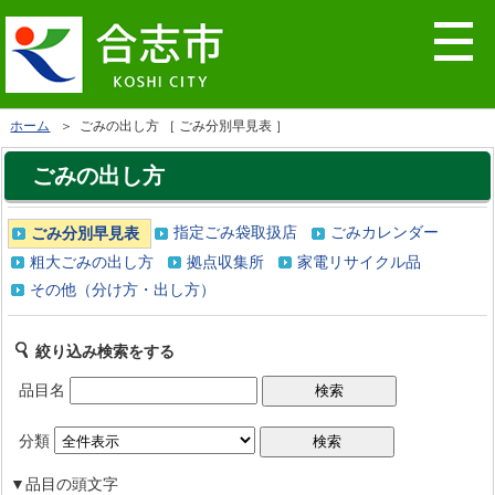
ホーム
＞ ごみの出し方 ［ ごみ分別早見表 ］
ごみの出し方
指定ごみ袋取扱店
ごみカレンダー
ごみ分別早見表
粗大ごみの出し方
拠点収集所
家電リサイクル品
その他（分け方・出し方）
絞り込み検索をする
品目名
分類
▼品目の頭文字