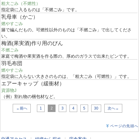
粗大ごみ（不燃性）
指定袋に入るものは「不燃ごみ」です。
乳母車（かご）
燃やすごみ
籐で編んだもの。可燃性以外のものは「不燃ごみ」で出してくださ
い。
梅酒(果実酒)作り用のびん
不燃ごみ
家庭で梅酒や果実酒を作る際の、厚めのガラスで出来たビンです。
羽毛布団
燃やすごみ
指定袋に入らない大きさのものは、「粗大ごみ（可燃性）」です。
エアーキャップ（緩衝材）
資源物J
（例）割れ物の梱包材など。
←前へ
1
2
3
4
5
30
次へ→
ページの先頭へ