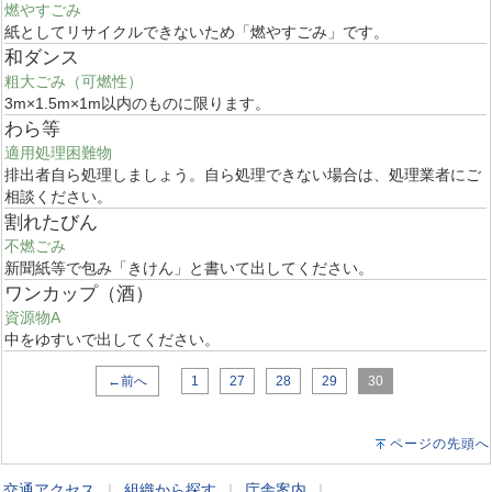
燃やすごみ
紙としてリサイクルできないため「燃やすごみ」です。
和ダンス
粗大ごみ（可燃性）
3m×1.5m×1m以内のものに限ります。
わら等
適用処理困難物
排出者自ら処理しましょう。自ら処理できない場合は、処理業者にご
相談ください。
割れたびん
不燃ごみ
新聞紙等で包み「きけん」と書いて出してください。
ワンカップ（酒）
資源物A
中をゆすいで出してください。
←前へ
1
27
28
29
30
ページの先頭へ
交通アクセス
｜
組織から探す
｜
庁舎案内
｜