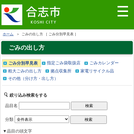
ホーム
＞ ごみの出し方 ［ ごみ分別早見表 ］
ごみの出し方
指定ごみ袋取扱店
ごみカレンダー
ごみ分別早見表
粗大ごみの出し方
拠点収集所
家電リサイクル品
その他（分け方・出し方）
絞り込み検索をする
品目名
分類
▼品目の頭文字