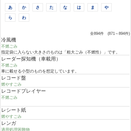
あ
か
さ
た
な
は
ま
や
ら
わ
全894件 (871～894件)
冷風機
不燃ごみ
指定袋に入らない大きさのものは「粗大ごみ（不燃性）」です。
レーダー探知機（車載用）
不燃ごみ
車に載せる小型のものを想定しています。
レコード盤
燃やすごみ
レコードプレイヤー
不燃ごみ
レシート紙
燃やすごみ
レンガ
適用処理困難物