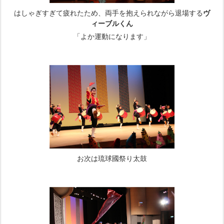
はしゃぎすぎて疲れたため、両手を抱えられながら退場する
ヴ
ィーブルくん
「よか運動になります」
お次は琉球國祭り太鼓