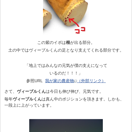
この紫のイボは
根
が出る部分。
土の中ではヴィーブルくんの足となり支えてくれる部分です。
「地上ではみんなの元気が僕の支えになって
いるのだ！！！」
参照URL
我が家の農産物
（外部リンク）
さて、
ヴィーブルくん
は今日も伸び伸び、元気です。
毎年
ヴィーブルくん
は真ん中のポジションを頂きます。しかも、
一段上に上がっています。