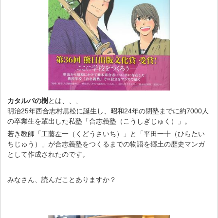
カタルパの樹
とは、、、
明治25年西合志村黒松に誕生し、昭和24年の閉塾までに約7000人
の卒業生を輩出した私塾「合志義塾（こうしぎじゅく）」。
若き教師「工藤左一（くどうさいち）」と「平田一十（ひらたい
ちじゅう）」が合志義塾をつくるまでの物語を郷土の歴史マンガ
として作成されたのです。
みなさん、読んだことありますか？