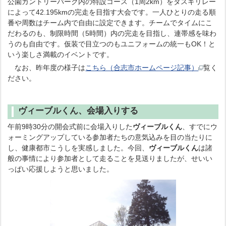
公園カントリーパーク内の特設コース（1周2km）をタスキリレー
によって42.195kmの完走を目指す大会です。一人ひとりの走る順
番や周数はチーム内で自由に設定できます。チームでタイムにこ
だわるのも、制限時間（5時間）内の完走を目指し、連帯感を味わ
うのも自由です。仮装で目立つのもユニフォームの統一もOK！と
いう楽しさ満載のイベントです。
なお、昨年度の様子は
こちら（合志市ホームページ記事）
覧く
ださい。
ヴィーブルくん、会場入りする
午前9時30分の開会式前に会場入りした
ヴィーブルくん
、すでにウ
ォーミングアップしている参加者たちの意気込みを目の当たりに
し、健康都市こうしを実感しました。今回、
ヴィーブルくん
は諸
般の事情により参加者として走ることを見送りましたが、せいい
っぱい応援しようと思いました。