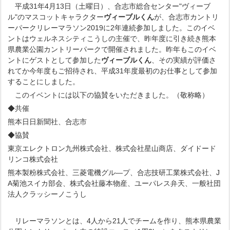
平成31年4月13日（土曜日）、合志市総合センター"ヴィーブ
ル"のマスコットキャラクター
ヴィーブルくん
が、合志市カントリ
ーパークリレーマラソン2019に2年連続参加しました。このイベ
ントはウェルネスシティこうしの主催で、昨年度に引き続き熊本
県農業公園カントリーパークで開催されました。昨年もこのイベ
ントにゲストとして参加した
ヴィーブルくん
、その実績が評価さ
れてか今年度もご招待され、平成31年度最初のお仕事として参加
することにしました。
このイベントには以下の協賛をいただきました。（敬称略）
◆共催
熊本日日新聞社、合志市
◆協賛
東京エレクトロン九州株式会社、株式会社星山商店、ダイドード
リンコ株式会社
熊本製粉株式会社、三菱電機グル―プ、合志技研工業株式会社、J
A菊池スイカ部会、株式会社藤本物産、ユーパレス弁天、一般社団
法人クラッシーノこうし
リレーマラソンとは、4人から21人でチームを作り、熊本県農業