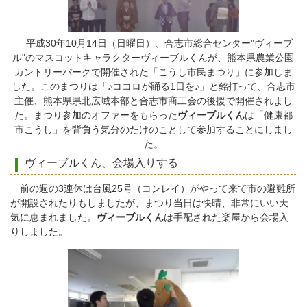
平成30年10月14日（日曜日）、合志市総合センター"ヴィーブ
ル"のマスコットキャラクターヴィーブルくんが、熊本県農業公園
カントリーパークで開催された「こうし市民まつり」に参加しま
した。このまつりは「♪ココロが踊る1日を♪」と銘打って、合志市
主催、熊本県県北広域本部と合志市商工会の後援で開催されまし
た。まつり参加のオファーをもらった
ヴィーブルくん
は「健康都
市こうし」を背負う気分のたけのことして参加することにしまし
た。
ヴィーブルくん、会場入りする
前の週の3連休は台風25号（コンレイ）がやって来て市の避難所
が開設されたりもしましたが、まつり当日は快晴、非常にいい天
気に恵まれました。
ヴィーブルくん
は手配された楽屋から会場入
りしました。