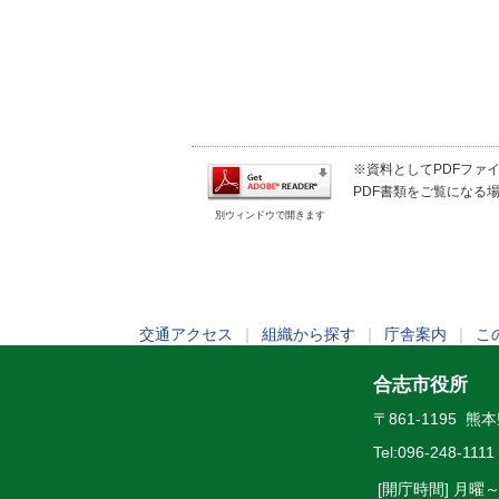
※資料としてPDFファイル
PDF書類をご覧になる場
別ウィンドウで開きます
交通アクセス
｜
組織から探す
｜
庁舎案内
｜
こ
合志市役所
〒861-1195 
Tel:
096-248-1111
[開庁時間] 月曜