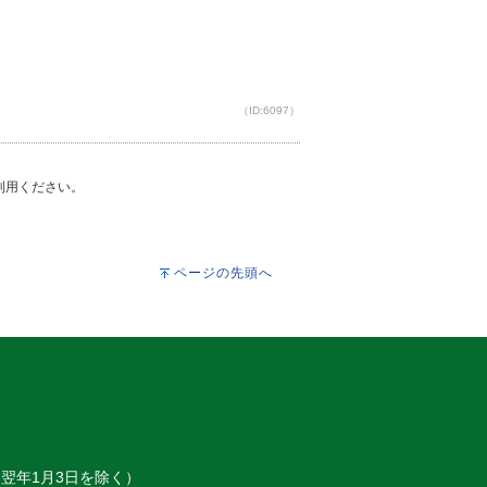
（ID:6097）
ご利用ください。
ページの先頭へ
～翌年1月3日を除く）