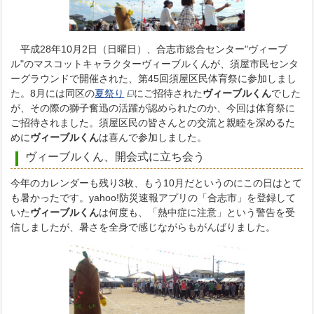
平成28年10月2日（日曜日）、合志市総合センター"ヴィーブ
ル"のマスコットキャラクターヴィーブルくんが、須屋市民センタ
ーグラウンドで開催された、第45回須屋区民体育祭に参加しまし
た。8月には同区の
夏祭り
にご招待された
ヴィーブルくん
でした
が、その際の獅子奮迅の活躍が認められたのか、今回は体育祭に
ご招待されました。須屋区民の皆さんとの交流と親睦を深めるた
めに
ヴィーブルくん
は喜んで参加しました。
ヴィーブルくん、開会式に立ち会う
今年のカレンダーも残り3枚、もう10月だというのにこの日はとて
も暑かったです。yahoo!防災速報アプリの「合志市」を登録して
いた
ヴィーブルくん
は何度も、「熱中症に注意」という警告を受
信しましたが、暑さを全身で感じながらもがんばりました。