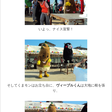
いよっ、ナイス宣誓！
そしてくまモンはお立ち台に、
ヴィーブルくん
は大地に根を張
り、