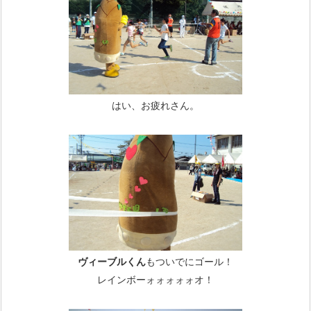
はい、お疲れさん。
ヴィーブルくん
もついでにゴール！
レインボーォォォォォオ！