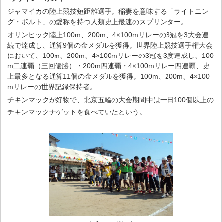
ジャマイカの陸上競技短距離選手。稲妻を意味する「ライトニン
グ・ボルト」の愛称を持つ人類史上最速のスプリンター。
オリンピック陸上100m、200m、4×100mリレーの3冠を3大会連
続で達成し、通算9個の金メダルを獲得。世界陸上競技選手権大会
において、100m、200m、4×100mリレーの3冠を3度達成し、100
m二連覇（三回優勝）・200m四連覇・4×100mリレー四連覇、史
上最多となる通算11個の金メダルを獲得。100m、200m、4×100
mリレーの世界記録保持者。
チキンマックが好物で、北京五輪の大会期間中は一日100個以上の
チキンマックナゲットを食べていたという。