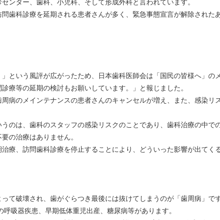
センター、歯科、小児科、そして形成外科と言われています。
歯科診療を延期される患者さんが多く、緊急事態宣言が解除されたあ
という風評が広がったため、日本歯科医師会は「国民の皆様へ」のメ
問診療等の延期の検討もお願いしています。」と報じました。
病のメインテナンスの患者さんのキャンセルが増え、また、感染リス
のは、歯科のスタッフの感染リスクのことであり、歯科治療の中での
不要の治療はありません。
療、訪問歯科診療を停止することにより、どういった影響が出てく
て破壊され、歯がぐらつき最後には抜けてしまうのが「歯周病」です
の呼吸器疾患、早期低体重児出産、糖尿病等があります。