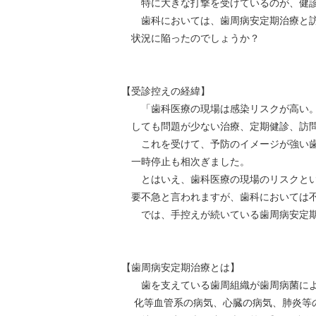
特に大きな打撃を受けているのが、健診
歯科においては、歯周病安定期治療と訪問
状況に陥ったのでしょうか？
【受診控えの経緯】
「歯科医療の現場は感染リスクが高い。」
しても問題が少ない治療、定期健診、訪
これを受けて、予防のイメージが強い歯周
一時停止も相次ぎました。
とはいえ、歯科医療の現場のリスクという
要不急と言われますが、歯科においては
では、手控えが続いている歯周病安定期治
【歯周病安定期治療とは】
歯を支えている歯周組織が歯周病菌によっ
化等血管系の病気、心臓の病気、肺炎等