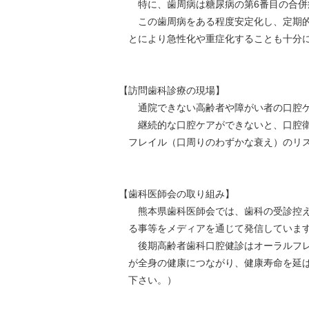
特に、歯周病は糖尿病の第6番目の合併
この歯周病をある程度安定化し、定期的
とにより急性化や重症化することも十分
【訪問歯科診療の現場】
通院できない高齢者や障がい者の口腔ケア
継続的な口腔ケアができないと、口腔衛生
フレイル（口周りのわずかな衰え）のリ
【歯科医師会の取り組み】
熊本県歯科医師会では、歯科の受診控えに
る事等をメディアを通じて発信していま
後期高齢者歯科口腔健診はオーラルフレイ
が全身の健康につながり、健康寿命を延
下さい。）