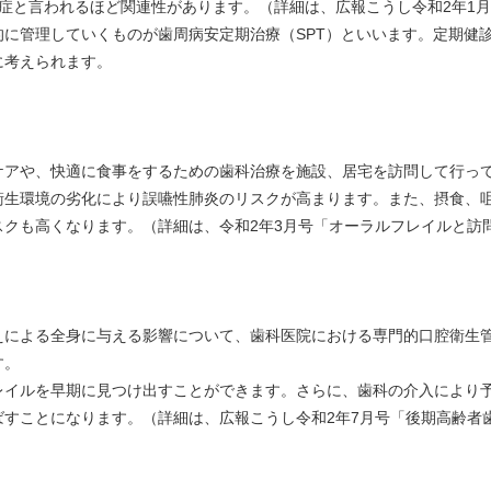
症と言われるほど関連性があります。（詳細は、広報こうし令和2年1
に管理していくものが歯周病安定期治療（SPT）といいます。定期健
に考えられます。
や、快適に食事をするための歯科治療を施設、居宅を訪問して行っ
環境の劣化により誤嚥性肺炎のリスクが高まります。また、摂食、咀
スクも高くなります。（詳細は、令和2年3月号「オーラルフレイルと訪
よる全身に与える影響について、歯科医院における専門的口腔衛生管
す。
ルを早期に見つけ出すことができます。さらに、歯科の介入により予
ばすことになります。（詳細は、広報こうし令和2年7月号「後期高齢者