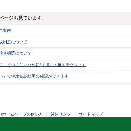
ページも見ています。
ご案内
成制度について
検査機関について
に、うつさないために(手洗い・咳エチケット）
ル」で特定健診結果の確認ができます
のホームページの使い方
｜
関連リンク
｜
サイトマップ