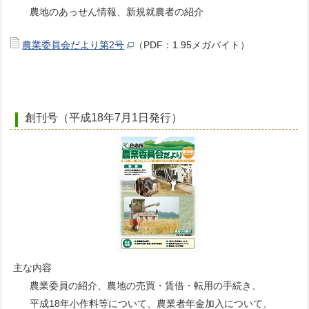
農地のあっせん情報、新規就農者の紹介
農業委員会だより第2号
（PDF：1.95メガバイト）
創刊号（平成18年7月1日発行）
主な内容
農業委員の紹介、農地の売買・賃借・転用の手続き、
平成18年小作料等について、農業者年金加入について、