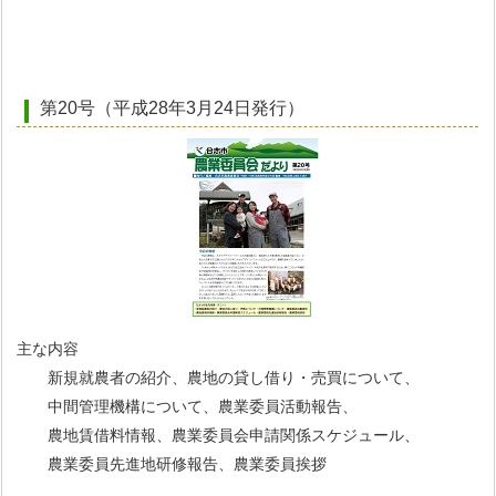
第20号（平成28年3月24日発行）
主な内容
新規就農者の紹介、農地の貸し借り・売買について、
中間管理機構について、農業委員活動報告、
農地賃借料情報、農業委員会申請関係スケジュール、
農業委員先進地研修報告、農業委員挨拶