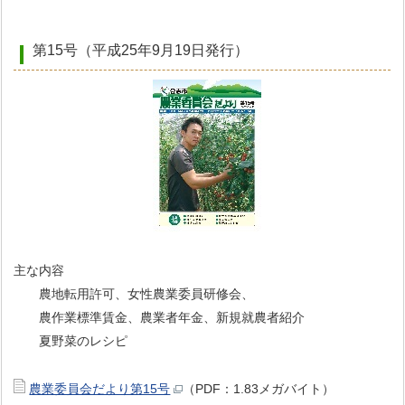
第15号（平成25年9月19日発行）
主な内容
農地転用許可、女性農業委員研修会、
農作業標準賃金、農業者年金、新規就農者紹介
夏野菜のレシピ
農業委員会だより第15号
（PDF：1.83メガバイト）