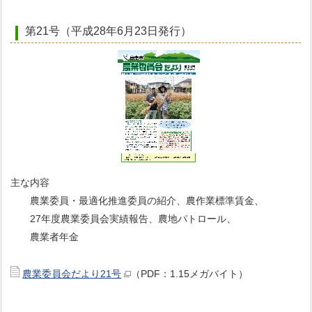
第21号（平成28年6月23日発行）
主な内容
農業委員・最適化推進委員の紹介、農作業標準賃金、
27年度農業委員会実績報告、農地パトロール、
農業者年金
農業委員会だより21号
（PDF：1.15メガバイト）