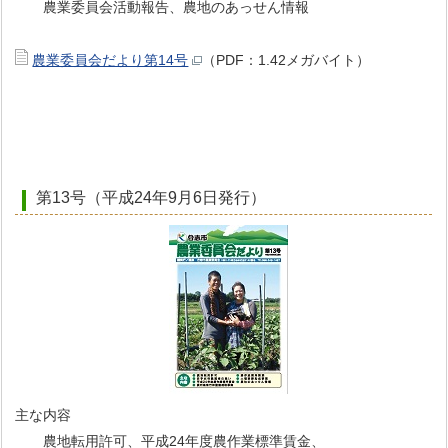
農業委員会活動報告、農地のあっせん情報
農業委員会だより第14号
（PDF：1.42メガバイト）
第13号（平成24年9月6日発行）
主な内容
農地転用許可、平成24年度農作業標準賃金、