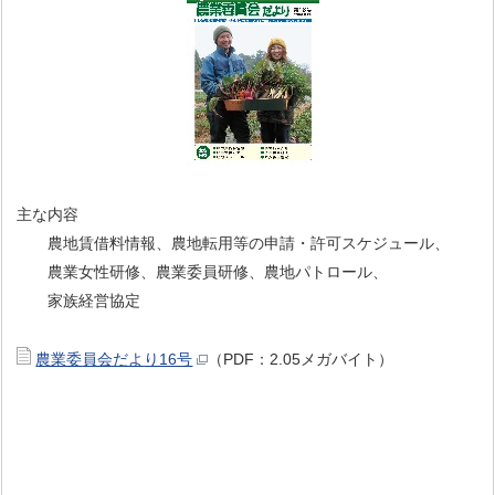
主な内容
農地賃借料情報、農地転用等の申請・許可スケジュール、
農業女性研修、農業委員研修、農地パトロール、
家族経営協定
農業委員会だより16号
（PDF：2.05メガバイト）