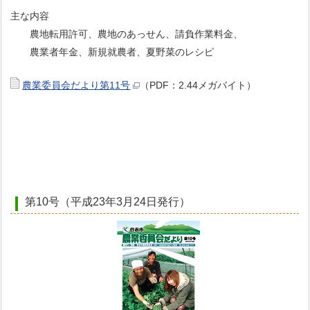
主な内容
農地転用許可、農地のあっせん、請負作業料金、
農業者年金、新規就農者、夏野菜のレシピ
農業委員会だより第11号
（PDF：2.44メガバイト）
第10号（平成23年3月24日発行）