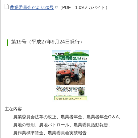
農業委員会だより20号
（PDF：1.09メガバイト）
第19号（平成27年9月24日発行）
主な内容
農業委員会法等の改正、農業者年金、農業者年金Q＆A、
農地の転用、農地パトロール、農業委員活動報告、
農作業標準賃金、農業委員会実績報告