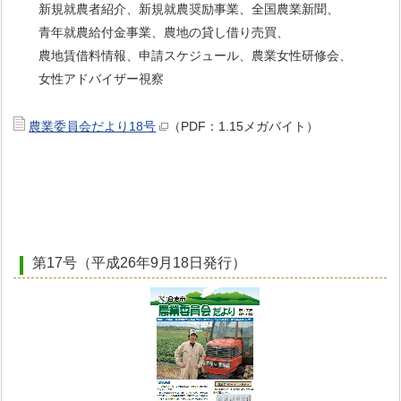
新規就農者紹介、新規就農奨励事業、全国農業新聞、
青年就農給付金事業、農地の貸し借り売買、
農地賃借料情報、申請スケジュール、農業女性研修会、
女性アドバイザー視察
農業委員会だより18号
（PDF：1.15メガバイト）
第17号（平成26年9月18日発行）