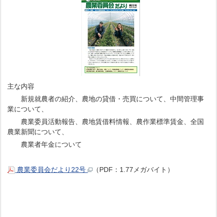
主な内容
新規就農者の紹介、農地の貸借・売買について、中間管理事
業について、
農業委員活動報告、農地賃借料情報、農作業標準賃金、全国
農業新聞について、
農業者年金について
農業委員会だより22号
（PDF：1.77メガバイト）