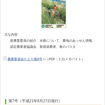
主な内容
新農業委員の紹介、水路について、農地のあっせん情報、
認定農業者協議会、新規就農者、春のパスタ
農業委員会だより第8号
（PDF：2.11メガバイト）
第7号（平成21年8月27日発行）