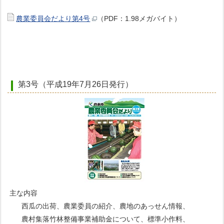
農業委員会だより第4号
（PDF：1.98メガバイト）
第3号（平成19年7月26日発行）
主な内容
西瓜の出荷、農業委員の紹介、農地のあっせん情報、
農村集落竹林整備事業補助金について、標準小作料、