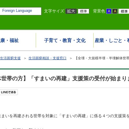
Foreign Language
文字サイズ
背景色
健康・福祉
子育て・教育・文化
産業・しごと・
生活困窮支援
＞
生活困窮相談・支援窓口
＞ 【全壊・大規模半壊・半壊解体世
体世帯の方】「すまいの再建」支援策の受付が始まり
住まいを再建される世帯を対象に「すまいの再建」に係る４つの支援策