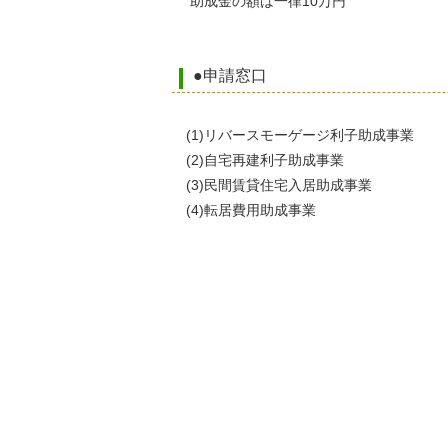
助成金の額は一律1
●申請窓口
(1)リバースモーゲージ利子助成事業 
(2)自宅再建利子助成事業 → 
(3)民間賃貸住宅入居助成事業 → 都
(4)転居費用助成事業 → 都市