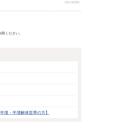
（ID:13238）
ご利用ください。
模半壊・半壊解体世帯の方】