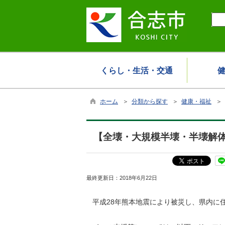
くらし・生活・交通
ホーム
＞
分類から探す
＞
健康・福祉
＞
【全壊・大規模半壊・半壊解
最終更新日：
2018年6月22日
平成28年熊本地震により被災し、県内に