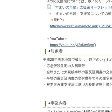
4つの支援策については、以下のリーフレ
「すまいの再建」支援策リーフレットH29
＜「すまいの再建」支援策についての動
＜県HP＞
http://www.pref.kumamoto.jp/kiji_21241
＜YouTube＞
https://youtu.be/yI2sKm6qftQ
●対象者
平成28年熊本地震で被災し、以下のいずれ
・応急仮設住宅の入居世帯
・全壊または大規模半壊の罹災証明書の交
・半壊の罹災証明書の交付世帯でその住宅
・被災者再建支援法に基づき長期避難世帯
●事業内容
(1)リバースモーゲージ利子助成事業
※H