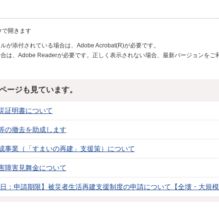
ウで開きます
が添付されている場合は、Adobe Acrobat(R)が必要です。
合は、Adobe Readerが必要です。正しく表示されない場合、最新バージョンを
ページも見ています。
災証明書について
等の撤去を助成します
成事業（「すまいの再建」支援策）について
害障害見舞金について
13日：申請期限】被災者生活再建支援制度の申請について【全壊・大規