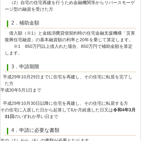
（2）自宅の住宅再建を行うため金融機関等からリバースモーゲ
ージ型の融資を受けた方
2．補助金額
借入額（※1）と金銭消費貸借契約時の住宅金融支援機構「災害
復興住宅融資」の基本融資額の利率と20年を乗じて算定します。
※1 850万円以上借入れた場合、850万円で補助金額を算定
します。
3．申請期限
）平成29年10月29日までに住宅を再建し、その住宅に転居を完了し
た方
成30年5月1日まで
）平成29年10月30日以降に住宅を再建し、その住宅に転居する方
の住宅に入居した日から起算して6か月経過した日又は
令和4年3月
31日
のいずれか早い日まで
4．申請に必要な書類
次の（1）から（6）の書類が必要となります。