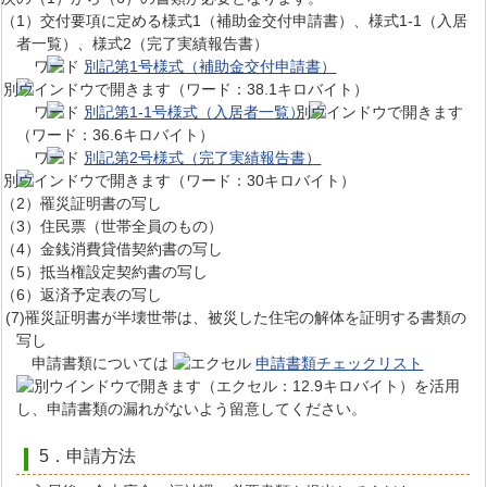
（1）交付要項に定める様式1（補助金交付申請書）、様式1-1（入居
者一覧）、様式2（完了実績報告書）
別記第1号様式（補助金交付申請書）
（ワード：38.1キロバイト）
別記第1-1号様式（入居者一覧）
（ワード：36.6キロバイト）
別記第2号様式（完了実績報告書）
（ワード：30キロバイト）
（2）罹災証明書の写し
（3）住民票（世帯全員のもの）
（4）金銭消費貸借契約書の写し
（5）抵当権設定契約書の写し
（6）返済予定表の写し
(7)罹災証明書が半壊世帯は、被災した住宅の解体を証明する書類の
写し
申請書類については
申請書類チェックリスト
（エクセル：12.9キロバイト）を活用
し、申請書類の漏れがないよう留意してください。
5．申請方法