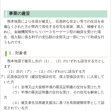
事業の趣旨
熊本地震により住居が被災し、応急的な住まい等での生活を余
儀なくされた方が県内で居住する住宅を新築、購入、補修するた
めに、金融機関等からリバースモーゲージ型の融資を受けた場
合、借入額に係る利子の支払額の全部又は一部について助成を行
うものです。
1．対象者
熊本地震で被災し次の（1）、（2）のいずれも該当する方とし
ます。
（1）次の（ア）～（エ）のいずれかに該当する方
）応急仮設住宅（建設型仮設住宅、借上型仮設住宅）に入居して
いた方
（イ）全壊又は大規模半壊の罹災証明書の交付を受けた方
（ウ）半壊の罹災証明書の交付を受け、その住宅を解体した
方
（エ）被災者生活再建支援法に基づき長期避難世帯として認
定されている方