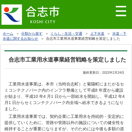
ホーム
＞
分類から探す
＞
くらし・生活・交通
＞
上下水道
＞
水道・下
水道に関するお知らせ
＞ 合志市工業用水道事業経営戦略を策定しました
合志市工業用水道事業経営戦略を策定しました
最終更新日：
2022年2月24日
工業用水道事業は、本市（当時合志町）と菊陽町にまたがるセ
ミコンテクノパーク内のインフラ整備として平成8 年度から建設
が始まり、平成10 年4 月1 日から一部給水を開始し、平成12 年4
月1 日からセミコンテクノパーク内全域へ給水できるようになり
ました。
工業用水道事業では、契約企業に工業用水を持続的・安定的に
提供していくために、管路や管路以外の施設についての健全性を
維持することが重要になりますが、そのためには今後も多額の資