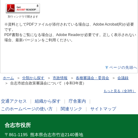
別ウィンドウで開きます
※資料としてPDFファイルが添付されている場合は、Adobe Acrobat(R)が必要
です。
PDF書類をご覧になる場合は、Adobe Readerが必要です。正しく表示されない
場合、最新バージョンをご利用ください。
ページの先頭へ
ホーム
＞
分類から探す
＞
市政情報
＞
各種審議会・委員会
＞
会議録
＞ 合志市総合政策審議会について（令和3年度）
もっと見る（全3件）
交通アクセス
｜
組織から探す
｜
庁舎案内
｜
このホームページの使い方
｜
関連リンク
｜
サイトマップ
合志市役所
〒861-1195 熊本県合志市竹迫2140番地