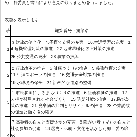
め、各委員と書面により意見の取りまとめを行いました。
表題を表示します
班
施策番号・施策名
3.財政の健全化 4.子育て支援の充実 10.生涯学習の充実 1
4.危機管理対策の推進 22.地球温暖化防止対策の推進
1
25.公共交通の充実 26.農業の振興
2.行政改革の推進 5.健康づくりの推進 9.義務教育の充実
11.生涯スポーツの推進 16.交通安全対策の推進
2
19.水環境の保全 24.計画的な道路の整備
1.市民参画によるまちづくりの推進 6.社会福祉の推進 12.
人権が尊重される社会づくり 15.防災対策の推進 17.防犯対
3
策の推進 21.廃棄物の抑制とリサイクルの推進 28.企業誘致
の促進と働く場の確保
7.高齢者の自立と支援体制の充実 8.障がい者（児）の自立と
社会参加の促進 13.歴史・伝統・文化を活かした郷土愛の醸
成
4