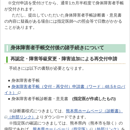
※交付申請を受付けてから、通常1カ月半程度で身体障害者手帳
が交付されます。
ただし、提出していただいた身体障害者手帳診断書・意見書
の内容に疑義がある場合には指定医師への照会等で日数がかかる
ことがあります。
身体障害者手帳交付後の諸手続きについて
再認定・障害等級変更・障害追加による再交付申請
手続きには以下の書類が必要となります。
● 身体障害者手帳
●
身体障害者手帳（交付・再交付）申請書（ワード：48.5キロバ
イト）
● 身体障害者手帳診断書・意見書
(指定医が作成したもの)
※診断書様式につきましては、
熊本県ホームページ（診断書）
（外部リンク）
よりダウンロードできます。
※指定医の確認につきましては、熊本県内（熊本市を除く）の
病院であれば、
熊本県ホームページ（指定医）
（外部リンク）
を