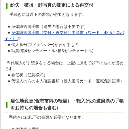
紛失・破損・顔写真の変更による再交付
手続きには以下の書類が必要となります。
● 身体障害者手帳（紛失の場合は不要です）
●
身体障害者手帳（交付・再交付）申請書（ワード：48.5キロバ
イト）
● 個人番号(マイナンバー)がわかるもの
● 写真(縦4センチメートル×横3センチメートル)
※代理人が手続きをする場合は、上記に加えて以下のものが必要
です。
● 委任状（任意様式）
● 代理人の方の本人確認書類（個人番号カード・運転免許証等）
居住地変更(合志市内の転居）・転入(他の道府県の手帳
をお持ちの場合も含む)
手続きには以下の書類が必要となります。