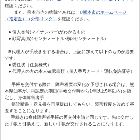
確認ください。
また、熊本市内の病院であれば、
熊本市のホームページ
（指定医）（外部リンク）
を確認ください。
● 個人番号(マイナンバー)がわかるもの
● 顔写真(縦4センチメートル×横3センチメートル)
※代理人が手続きをする場合は、上記に加えて以下のものが必要
です。
● 委任状（任意様式）
● 代理人の方の本人確認書類（個人番号カード・運転免許証等）
手帳を交付する際に、障害程度の変化が予想される場合は、熊
本県知事が、再認定の期日(手帳交付時から1年以上5年以内)を指
定し、身体障害者手
帳診断書・意見書を再度提出してもらい、障害程度を改めて審
査することになります。
手続きは身体障害者手帳の再交付申請と同じです。先に交付し
た手帳と引換えに、新しい手帳が交付されることになります。