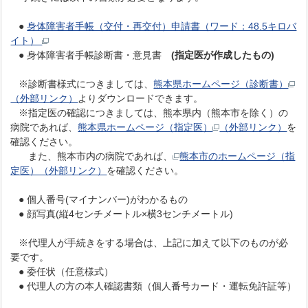
●
身体障害者手帳（交付・再交付）申請書（ワード：48.5キロバ
イト）
● 身体障害者手帳診断書・意見書
(指定医が作成したもの)
※診断書様式につきましては、
熊本県ホームページ（診断書）
（外部リンク）
よりダウンロードできます。
※指定医の確認につきましては、熊本県内（熊本市を除く）の
病院であれば、
熊本県ホームページ（指定医）
（外部リンク）
を
確認ください。
また、熊本市内の病院であれば、
熊本市のホームページ（指
定医）（外部リンク）
を確認ください。
● 個人番号(マイナンバー)がわかるもの
● 顔写真(縦4センチメートル×横3センチメートル)
※代理人が手続きをする場合は、上記に加えて以下のものが必
要です。
● 委任状（任意様式）
● 代理人の方の本人確認書類（個人番号カード・運転免許証等）