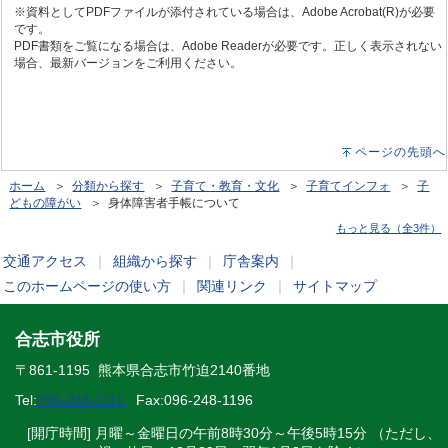
※資料としてPDFファイルが添付されている場合は、Adobe Acrobat(R)が必要
です。
PDF書類をご覧になる場合は、Adobe Readerが必要です。正しく表示されない
場合、最新バージョンをご利用ください。
ページの先頭へ
ホーム
＞
分類から探す
＞
子育て・教育・文化
＞
子育てインフォ
＞
子
どもの障がい
＞ 身体障害者手帳について
もっと見る（全3件）
交通アクセス
｜
組織から探す
｜
庁舎案内
｜
このホームページの使い方
｜
関連リンク
｜
サイトマップ
合志市役所
〒861-1195 熊本県合志市竹迫2140番地
Tel:
096-248-1111
Fax:096-248-1196
[開庁時間] 月曜～金曜日の午前8時30分～午後5時15分 （ただし、