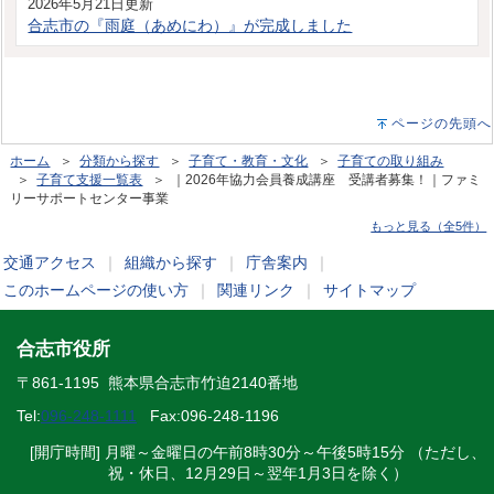
2026年5月21日更新
合志市の『雨庭（あめにわ）』が完成しました
ページの先頭へ
ホーム
＞
分類から探す
＞
子育て・教育・文化
＞
子育ての取り組み
＞
子育て支援一覧表
＞ ｜2026年協力会員養成講座 受講者募集！｜ファミ
リーサポートセンター事業
もっと見る（全5件）
交通アクセス
｜
組織から探す
｜
庁舎案内
｜
このホームページの使い方
｜
関連リンク
｜
サイトマップ
合志市役所
〒861-1195 熊本県合志市竹迫2140番地
Tel:
096-248-1111
Fax:096-248-1196
[開庁時間] 月曜～金曜日の午前8時30分～午後5時15分 （ただし、
祝・休日、12月29日～翌年1月3日を除く）