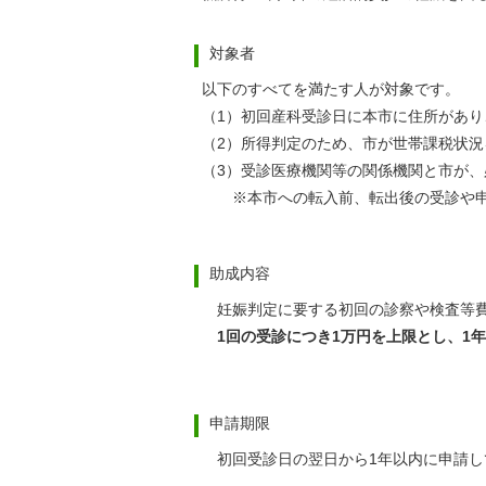
対象者
以下のすべてを満たす人が対象です。
（1）初回産科受診日に本市に住所があり
（2）所得判定のため、市が世帯課税状況
（3）受診医療機関等の関係機関と市が、
※本市への転入前、転出後の受診や申
助成内容
妊娠判定に要する初回の診察や検査等費
1回の受診につき1万円を上限とし、1
申請期限
初回受診日の翌日から1年以内に申請し