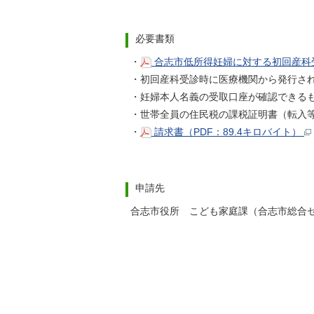
必要書類
・
合志市低所得妊婦に対する初回産科受
・初回産科受診時に医療機関から発行され
・妊婦本人名義の受取口座が確認できるも
・世帯全員の住民税の課税証明書（転入等
・
請求書（PDF：89.4キロバイト）
申請先
合志市役所 こども家庭課（合志市総合セ