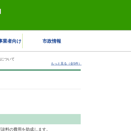
事業者向け
市政情報
成について
もっと見る（全5件）
受診料の費用を助成します。