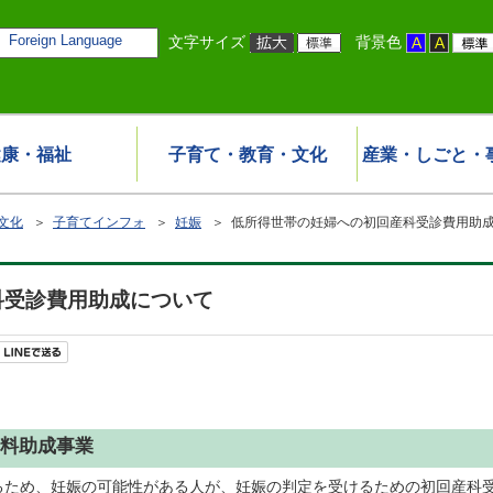
Foreign Language
文字サイズ
背景色
健康・福祉
子育て・教育・文化
産業・しごと・
文化
＞
子育てインフォ
＞
妊娠
＞ 低所得世帯の妊婦への初回産科受診費用助
科受診費用助成について
料助成事業
ため、妊娠の可能性がある人が、妊娠の判定を受けるための初回産科