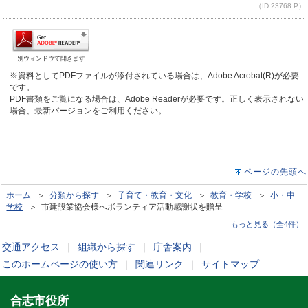
（ID:23768 P）
別ウィンドウで開きます
※資料としてPDFファイルが添付されている場合は、Adobe Acrobat(R)が必要
です。
PDF書類をご覧になる場合は、Adobe Readerが必要です。正しく表示されない
場合、最新バージョンをご利用ください。
ページの先頭へ
ホーム
＞
分類から探す
＞
子育て・教育・文化
＞
教育・学校
＞
小・中
学校
＞ 市建設業協会様へボランティア活動感謝状を贈呈
もっと見る（全4件）
交通アクセス
｜
組織から探す
｜
庁舎案内
｜
このホームページの使い方
｜
関連リンク
｜
サイトマップ
合志市役所