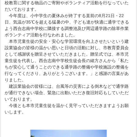
校教育に関する物品のご寄附やボランティア活動を行なっていた
だいております。
今年度は、小中学生の夏休みが終了する直前の8月21日・22
日、気温が35℃を超える猛暑の中、子ども達が快適に通学できる
よう西合志南中学校に隣接する調整池及び周辺通学路の除草作業
ボランティア活動を行なわれました。
本市児童生徒の安全・安心な学習環境を向上させたいという建
設業協会の皆様の温かい思いと日頃の活動に対し、市教育委員会
として感謝状を贈呈させていただきました。贈呈式では、本市児
童生徒を代表し、西合志南中学校生徒会長の緒方さんから「私た
ちが安心して通うことのできる通学路の整備や学校施設の整備を
行なってくださり、ありがとうございます。」と感謝の言葉があ
りました。
建設業協会の皆様には、台風等の災害による倒木などで通学路
が通行できない場合、緊急に出動いただき復旧対応もしていただ
いております。
今後とも本市児童生徒を温かく見守っていただきますようお願
いします。