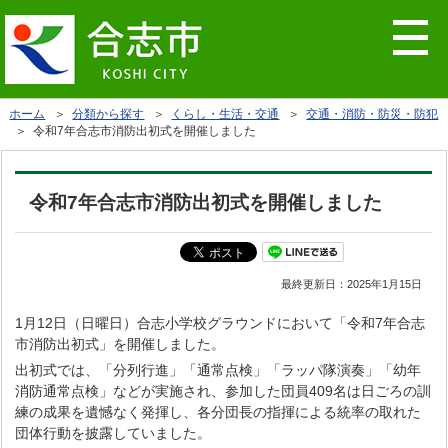
ホーム
＞
分類から探す
＞
くらし・生活・交通
＞
交通・消防・防災・防犯
＞ 令和7年合志市消防出初式を開催しました
令和7年合志市消防出初式を開催しました
最終更新日：
2025年1月15日
1月12日（日曜日）合志小学校グラウンドにおいて「令和7年合志
市消防出初式」を開催しました。
出初式では、「分列行進」「通常点検」「ラッパ隊演奏」「幼年
消防通常点検」などが実施され、参加した団員409名は日ごろの訓
練の成果を遺憾なく発揮し、各分団長の指揮による統率の取れた
団体行動を披露していました。