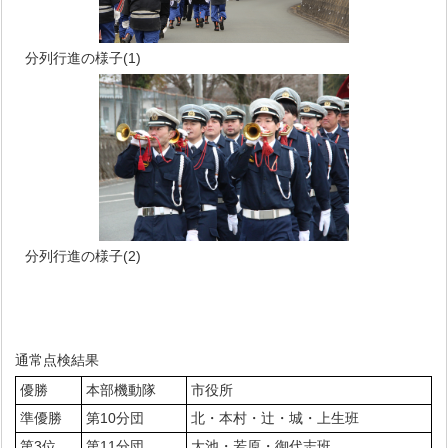
分列行進の様子(1)
分列行進の様子(2)
通常点検結果
優勝
本部機動隊
市役所
準優勝
第10分団
北・本村・辻・城・上生班
第3位
第11分団
大池・若原・御代志班