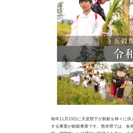
毎年11月23日に天皇陛下が新穀を神々に
する事業が献穀事業です。熊本県では、各地