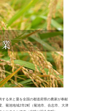
に供する米と粟を全国の都道府県の農家が奉献
度、菊池地域2市2町（菊池市、合志市、大津