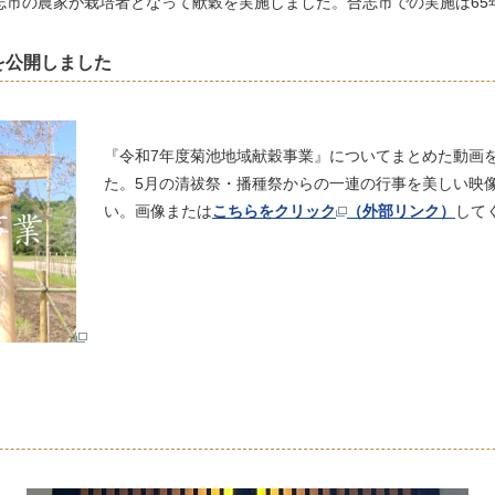
志市の農家が栽培者となって献穀を実施しました。合志市での実施は6
画を公開しました
『令和7年度菊池地域献穀事業』についてまとめた動画を合
た。5月の清祓祭・播種祭からの一連の行事を美しい映
い。画像または
こちらをクリック
（外部リンク）
して