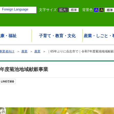
Foreign Language
文字サイズ
背景色
健康・福祉
子育て・教育・文化
産業・しごと・
事業者向け
＞
農業
＞
農業
＞ ｜65年ぶりに合志市で｜令和7年度菊池地域献穀
7年度菊池地域献穀事業