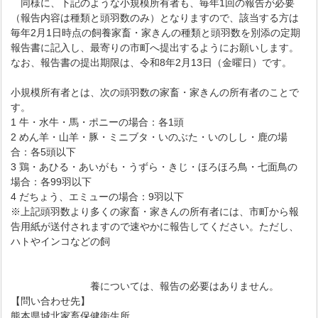
同様に、下記のような小規模所有者も、毎年1回の報告が必要
（報告内容は種類と頭羽数のみ）となりますので、該当する方は
毎年2月1日時点の飼養家畜・家きんの種類と頭羽数を別添の定期
報告書に記入し、最寄りの市町へ提出するようにお願いします。
なお、報告書の提出期限は、令和8年2月13日（金曜日）です。
小規模所有者とは、次の頭羽数の家畜・家きんの所有者のことで
す。
1 牛・水牛・馬・ポニーの場合：各1頭
2 めん羊・山羊・豚・ミニブタ・いのぶた・いのしし・鹿の場
合：各5頭以下
3 鶏・あひる・あいがも・うずら・きじ・ほろほろ鳥・七面鳥の
場合：各99羽以下
4 だちょう、エミューの場合：9羽以下
※上記頭羽数より多くの家畜・家きんの所有者には、市町から報
告用紙が送付されますので速やかに報告してください。ただし、
ハトやインコなどの飼
養については、報告の必要はありません。
【問い合わせ先】
熊本県城北家畜保健衛生所