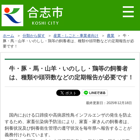
ホーム
＞
分類から探す
＞
産業・しごと・事業者向け
＞
農業
＞ 牛・
豚・馬・山羊・いのしし・鶏等の飼養者は、種類や頭羽数などの定期報告が必
要です！
牛・豚・馬・山羊・いのしし・鶏等の飼養者
は、種類や頭羽数などの定期報告が必要です！
最終更新日：
2025年12月18日
国内における口蹄疫や高病原性鳥インフルエンザの発生を防止
するため、家畜伝染病予防法により、家畜・家きんの飼養者は、
飼養状況及び飼養衛生管理の遵守状況を毎年県へ報告することが
義務付けられています。