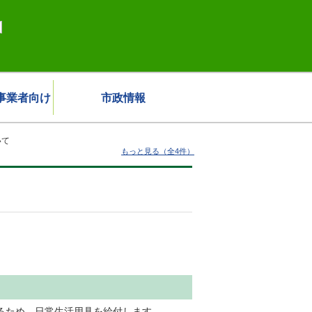
事業者向け
市政情報
いて
もっと見る（全4件）
るため、日常生活用具を給付します。