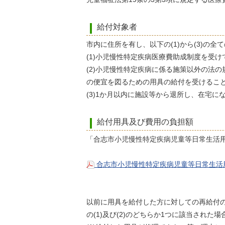
給付対象者
市内に住所を有し、以下の(1)から(3)の全
(1)小児慢性特定疾病医療費助成制度を受け
(2)小児慢性特定疾病に係る施策以外の法
の便宜を図るための用具の給付を受けるこ
(3)1か月以内に施設等から退所し、在宅
給付用具及び費用の負担額
「合志市小児慢性特定疾病児童等日常生活
合志市小児慢性特定疾病児童等日常生活用
以前に用具を給付した方に対しての再給付
の(1)及び(2)のどちらか1つに該当され