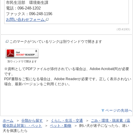
市民生活部 環境衛生課
電話：096-248-1202
ファックス：096-248-1196
お問い合わせフォーム
（ID:4193）
このマークがついているリンクは別ウインドウで開きます
別ウィンドウで開きます
※資料としてPDFファイルが添付されている場合は、Adobe Acrobat(R)が必要
です。
PDF書類をご覧になる場合は、Adobe Readerが必要です。正しく表示されない
場合、最新バージョンをご利用ください。
ページの先頭へ
ホーム
＞
分類から探す
＞
くらし・生活・交通
＞
ごみ・環境・脱炭素（温
暖化防止対策）・ペット
＞
ペット・動物
＞ 飼い犬が迷子になったら、迷い
犬を保護したら