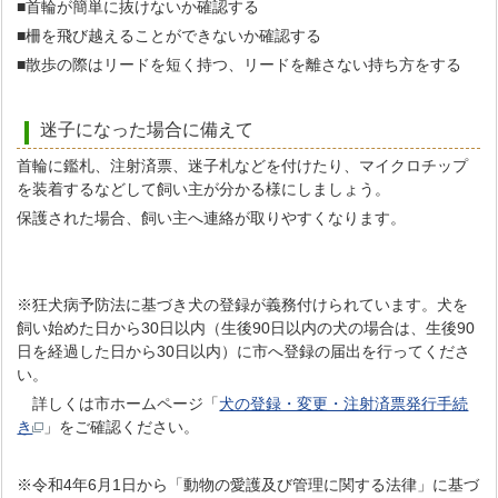
■首輪が簡単に抜けないか確認する
■柵を飛び越えることができないか確認する
■散歩の際はリードを短く持つ、リードを離さない持ち方をする
迷子になった場合に備えて
首輪に鑑札、注射済票、迷子札などを付けたり、マイクロチップ
を装着するなどして飼い主が分かる様にしましょう。
保護された場合、飼い主へ連絡が取りやすくなります。
※狂犬病予防法に基づき犬の登録が義務付けられています。犬を
飼い始めた日から30日以内（生後90日以内の犬の場合は、生後90
日を経過した日から30日以内）に市へ登録の届出を行ってくださ
い。
詳しくは市ホームページ「
犬の登録・変更・注射済票発行手続
き
」をご確認ください。
※令和4年6月1日から「動物の愛護及び管理に関する法律」に基づ