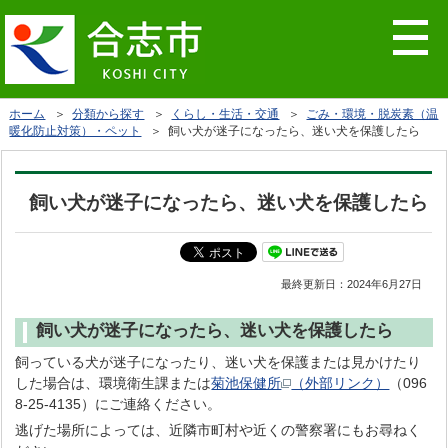
ホーム
＞
分類から探す
＞
くらし・生活・交通
＞
ごみ・環境・脱炭素（温
暖化防止対策）・ペット
＞ 飼い犬が迷子になったら、迷い犬を保護したら
飼い犬が迷子になったら、迷い犬を保護したら
最終更新日：
2024年6月27日
飼い犬が迷子になったら、迷い犬を保護したら
飼っている犬が迷子になったり、迷い犬を保護または見かけたり
した場合は、環境衛生課または
菊池保健所
（外部リンク）
（096
8-25-4135）にご連絡ください。
逃げた場所によっては、近隣市町村や近くの警察署にもお尋ねく