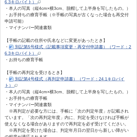
6.3キロバイト）
・本人の写真（縦4cm×横3cm、脱帽して上半身を写したもの。）
・お手持ちの療育手帳（※手帳の写真が古くなった場合も再交付
申請可能）
・マイナンバー関連書類
【手帳の記載の住所や氏名などに変更があったとき】
・
別記第5号様式（記載事項変更・再交付申請書）（ワード：2
6.3キロバイト）
・お持ちの療育手帳
【手帳の再判定を受けるとき】
・
別記第4号様式（再判定申請書）（ワード：24.1キロバイ
ト）
・本人の写真（縦4cm×横3cm、脱帽して上半身を写したもの。）
・お手持ちの療育手帳
・マイナンバー関連書類
※再判定が必要な方には、手帳に「次の判定年度」が記載され
ています。「次の再判定年度」内に、判定を受けなければ手帳が
使えなくなる場合がありますので再判定を必ず受けてください。
※再判定を受けた場合は、判定年月日の翌日から新しい障がい
の程度が適応されます。