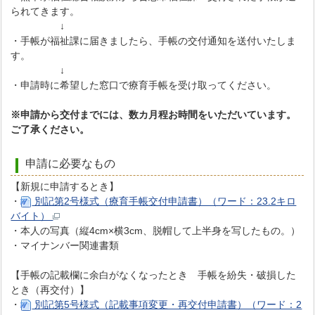
られてきます。
↓
・手帳が福祉課に届きましたら、手帳の交付通知を送付いたしま
す。
↓
・申請時に希望した窓口で療育手帳を受け取ってください。
※申請から交付までには、数カ月程お時間をいただいています。
ご了承ください。
申請に必要なもの
【新規に申請するとき】
・
別記第2号様式（療育手帳交付申請書）（ワード：23.2キロ
バイト）
・本人の写真（縦4cm×横3cm、脱帽して上半身を写したもの。）
・マイナンバー関連書類
【手帳の記載欄に余白がなくなったとき 手帳を紛失・破損した
とき（再交付）】
・
別記第5号様式（記載事項変更・再交付申請書）（ワード：2