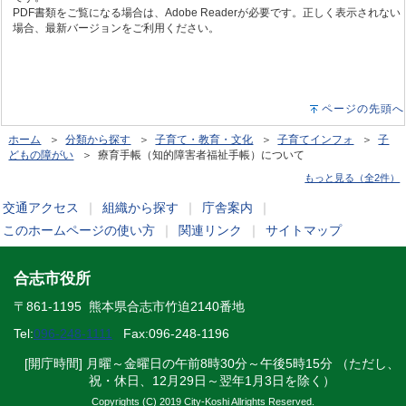
PDF書類をご覧になる場合は、Adobe Readerが必要です。正しく表示されない
場合、最新バージョンをご利用ください。
ページの先頭へ
ホーム
＞
分類から探す
＞
子育て・教育・文化
＞
子育てインフォ
＞
子
どもの障がい
＞ 療育手帳（知的障害者福祉手帳）について
もっと見る（全2件）
交通アクセス
｜
組織から探す
｜
庁舎案内
｜
このホームページの使い方
｜
関連リンク
｜
サイトマップ
合志市役所
〒861-1195 熊本県合志市竹迫2140番地
Tel:
096-248-1111
Fax:096-248-1196
[開庁時間] 月曜～金曜日の午前8時30分～午後5時15分 （ただし、
祝・休日、12月29日～翌年1月3日を除く）
Copyrights (C) 2019 City-Koshi Allrights Reserved.