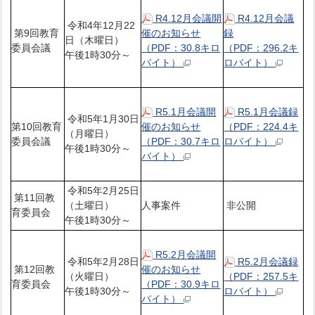
R4.12月会議開
R4.12月会議
令和4年12月22
第9回教育
催のお知らせ
録
日（木曜日）
委員会議
（PDF：30.8キロ
（PDF：296.2キ
午後1時30分～
バイト）
ロバイト）
R5.1月会議開
R5.1月会議録
令和5年1月30日
第10回教育
催のお知らせ
（PDF：224.4キ
（月曜日）
委員会議
（PDF：30.7キロ
ロバイト）
午後1時30分～
バイト）
令和5年2月25日
第11回教
（土曜日）
人事案件
非公開
育委員会
午後1時30分～
R5.2月会議開
令和5年2月28日
R5.2月会議録
第12回教
催のお知らせ
（火曜日）
（PDF：257.5キ
育委員会
（PDF：30.9キロ
午後1時30分～
ロバイト）
バイト）