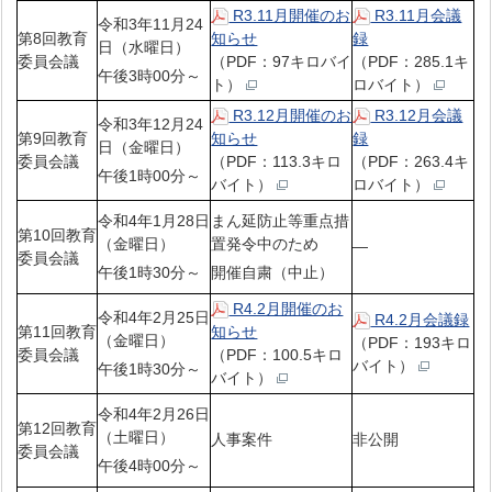
R3.11月開催のお
R3.11月会議
令和3年11月24
第8回教育
知らせ
録
日（水曜日）
委員会議
（PDF：97キロバイ
（PDF：285.1キ
午後3時00分～
ト）
ロバイト）
R3.12月開催のお
R3.12月会議
令和3年12月24
第9回教育
知らせ
録
日（金曜日）
委員会議
（PDF：113.3キロ
（PDF：263.4キ
午後1時00分～
バイト）
ロバイト）
令和4年1月28日
まん延防止等重点措
第10回教育
（金曜日）
置発令中のため
—
委員会議
午後1時30分～
開催自粛（中止）
R4.2月開催のお
令和4年2月25日
R4.2月会議録
第11回教育
知らせ
（金曜日）
（PDF：193キロ
委員会議
（PDF：100.5キロ
バイト）
午後1時30分～
バイト）
令和4年2月26日
第12回教育
（土曜日）
人事案件
非公開
委員会議
午後4時00分～