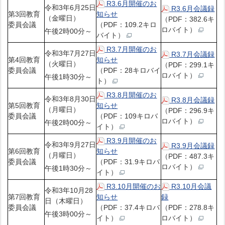
R3.6月開催のお
令和3年6月25日
R3.6月会議録
第3回教育
知らせ
（金曜日）
（PDF：382.6キ
委員会議
（PDF：109.2キロ
ロバイト）
午後2時00分～
バイト）
R3.7月開催のお
令和3年7月27日
R3.7月会議録
第4回教育
知らせ
（火曜日）
（PDF：299.1キ
委員会議
（PDF：28キロバイ
ロバイト）
午後1時30分～
ト）
R3.8月開催のお
令和3年8月30日
R3.8月会議録
第5回教育
知らせ
（月曜日）
（PDF：296.9キ
委員会議
（PDF：109キロバ
ロバイト）
午後2時00分～
イト）
R3.9月開催のお
令和3年9月27日
R3.9月会議録
第6回教育
知らせ
（月曜日）
（PDF：487.3キ
委員会議
（PDF：31.9キロバ
ロバイト）
午後1時30分～
イト）
R3.10月開催のお
R3.10月会議
令和3年10月28
第7回教育
知らせ
録
日（木曜日）
委員会議
（PDF：37.4キロバ
（PDF：278.8キ
午後3時00分～
イト）
ロバイト）