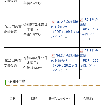
委員会議
午後2時30分
R6.2月会
R6.2月会議開催
令和6年2月29日
議録
第12回教育
のお知らせ
（木曜日）
（PDF：282.
委員会議
（PDF：109.1キロ
午後1時30分
9キロバイ
バイト）
ト）
R6.3月会
R6.3月会議開催
議録
令和6年3月27日
第13回教育
のお知らせ
（PDF：238
（水曜日）
委員会議
（PDF：28.2キロ
キロバイト）
午後1時30分
バイト）
令和4年度
名称
日時
開催のお知らせ
会議録