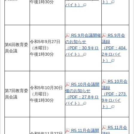
午後1時30分
ト）
バイト）
R5.9月会議開催
R5.9月会
令和5年9月27日
のお知らせ
議録
第6回教育委
（水曜日）
（PDF：30.9キロ
（PDF：404.
員会議
午後1時30分
バイト）
2キロバイ
ト）
R5.10月会
R5.10月会議開
令和5年10月30日
議録
第7回教育委
催のお知らせ
（月曜日）
（PDF：273.
員会議
（PDF：27.8キロ
午後1時30分
9キロバイ
バイト）
ト）
R5.11月会
R5.11月会議開
令和5年11月27日
議録