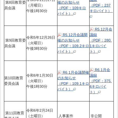
第8回教育委
催のお知らせ
（月曜日）
（PDF：237
員会議
（PDF：109キロ
午後1時30分
キロバイト）
バイト）
R5.12月会
R5.12月会議開
議録
令和5年12月26日
第9回教育委
催のお知らせ
（PDF：280.
（火曜日）
員会議
（PDF：109.2キロ
1キロバイ
午後3時30分
バイト）
ト）
R6.1月会
R6.1月会議開催
令和6年1月30日
議録
第10回教育
のお知らせ
（火曜日）
（PDF：375.
委員会議
（PDF：109.1キロ
午後1時30分
4キロバイ
バイト）
ト）
令和6年2月24日
第11回教育
（土曜日）
人事案件
非公開