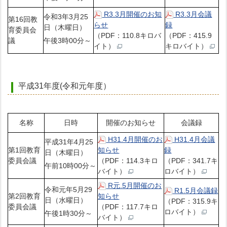
R3.3月開催のお知
R3.3月会議
令和3年3月25
第16回教
らせ
録
日（木曜日）
育委員会
（PDF：110.8キロバ
（PDF：415.9
議
午後3時00分～
イト）
キロバイト）
平成31年度(令和元年度）
名称
日時
開催のお知らせ
会議録
H31.4月開催のお
H31.4月会議
平成31年4月25
第1回教育
知らせ
録
日（木曜日）
委員会議
（PDF：114.3キロ
（PDF：341.7キ
午前10時00分～
バイト）
ロバイト）
R元.5月開催のお
令和元年5月29
R1.5月会議録
第2回教育
知らせ
日（水曜日）
（PDF：315.9キ
委員会議
（PDF：117.7キロ
ロバイト）
午後1時30分～
バイト）