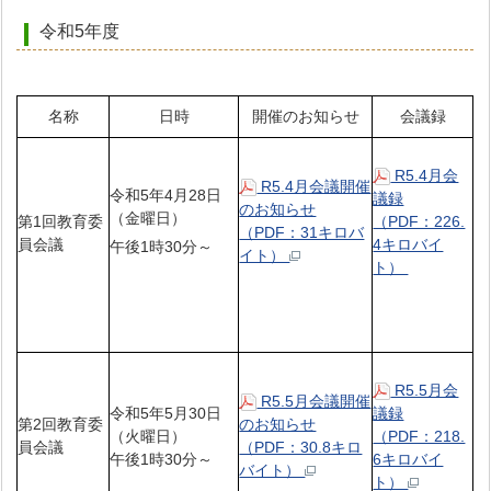
令和5年度
名称
日時
開催のお知らせ
会議録
R5.4月会
R5.4月会議開催
令和5年4月28日
議録
のお知らせ
（金曜日）
第1回教育委
（PDF：226.
（PDF：31キロバ
員会議
4キロバイ
午後1時30分～
イト）
ト）
R5.5月会
R5.5月会議開催
令和5年5月30日
議録
第2回教育委
のお知らせ
（火曜日）
（PDF：218.
員会議
（PDF：30.8キロ
午後1時30分～
6キロバイ
バイト）
ト）