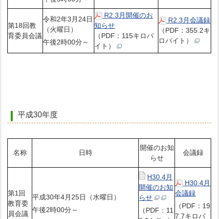
R2.3月開催のお
令和2年3月24日
R2.3月会議録
第18回教
知らせ
（火曜日）
（PDF：355.2キ
育委員会議
（PDF：115キロバ
ロバイト）
午後2時00分～
イト）
平成30年度
開催のお知
名称
日時
会議録
らせ
H30.4月
H30.4月
開催のお知
第1回
会議録
平成30年4月25日（水曜日）
らせ
教育委
（PDF：19
午後2時00分～
（PDF：11
員会議
7.7キロバ