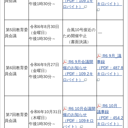
員会議
（PDF：109.1キ
午後1時30分～
キロバイト）
ロバイト）
令和6年8月30日
第5回教育委
台風10号接近の
（金曜日）
―
員会議
ため開催中止
午後1時30分～
（書面決議）
R6.9月_議
R6.9月会議開
事録
令和6年9月27日
第6回教育委
催のお知らせ
（PDF：487.8
（金曜日）
員会議
（PDF：109.2キ
キロバイト）
午後1時30分～
ロバイト）
R6.10月
R6.10月会議開
令和6年10月31日
議事録
第7回教育委
催のお知らせ
（木曜日）
（PDF：454.2
員会議
（PDF：109キロ
午後1時30分～
キロバイト）
バイト）