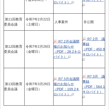
ロバイト）
第11回教育
令和7年2月22日
人事案件
非公開
委員会議
（土曜日）
R7.2月 議
R7.2月会議開
事録
第12回教育
令和7年2月28日
催のお知らせ
（PDF：450.8
委員会議
（金曜日）
（PDF：28.2キロ
キロバイト）
バイト）
R7.3月 議
R7.3月会議開
事録
第13回教育
令和7年3月28日
催のお知らせ
（PDF：564.1
委員会議
（金曜日）
（PDF：109.2キ
キロバイト）
ロバイト）