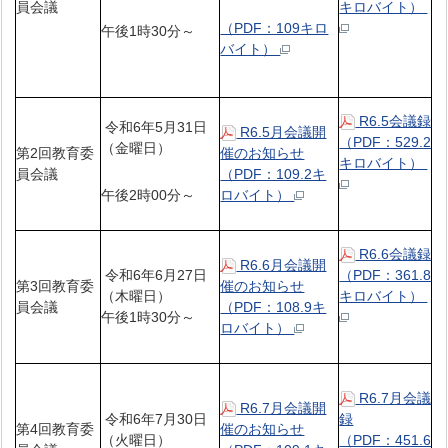
員会議
キロバイト）
（PDF：109キロ
午後1時30分～
バイト）
R6.5会議録
令和6年5月31日
R6.5月会議開
（PDF：529.2
（金曜日）
第2回教育委
催のお知らせ
キロバイト）
員会議
（PDF：109.2キ
午後2時00分～
ロバイト）
R6.6会議録
R6.6月会議開
令和6年6月27日
（PDF：361.8
第3回教育委
催のお知らせ
（木曜日）
キロバイト）
員会議
（PDF：108.9キ
午後1時30分～
ロバイト）
R6.7月会議
R6.7月会議開
令和6年7月30日
録
第4回教育委
催のお知らせ
（火曜日）
（PDF：451.6