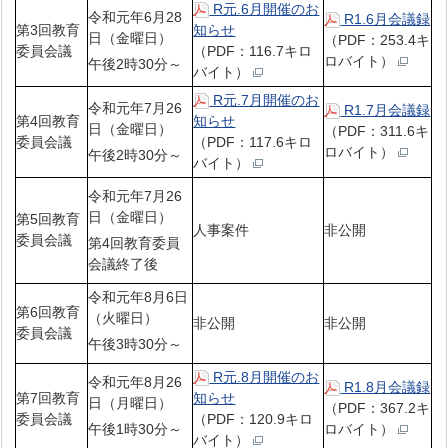
R元.6月開催のお
令和元年6月28
R1.6月会議録
第3回教育
知らせ
日（金曜日）
（PDF：253.4キ
委員会議
（PDF：116.7キロ
ロバイト）
午後2時30分～
バイト）
R元.7月開催のお
令和元年7月26
R1.7月会議録
第4回教育
知らせ
日（金曜日）
（PDF：311.6キ
委員会議
（PDF：117.6キロ
ロバイト）
午後2時30分～
バイト）
令和元年7月26
日（金曜日）
第5回教育
人事案件
非公開
委員会議
第4回教育委員
会議終了後
令和元年8月6日
第6回教育
（火曜日）
非公開
非公開
委員会議
午後3時30分～
R元.8月開催のお
令和元年8月26
R1.8月会議録
第7回教育
知らせ
日（月曜日）
（PDF：367.2キ
委員会議
（PDF：120.9キロ
午後1時30分～
ロバイト）
バイト）