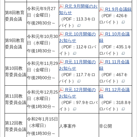
R元.9月開催のお
令和元年9月27
R1.9月会議録
第8回教育
知らせ
日（金曜日）
（PDF：426キ
委員会議
（PDF：113.3キロ
ロバイト）
午後2時30分～
バイト）
R元.10月開催の
R1.10月会議
令和元年10月30
第9回教育
お知らせ
録
日（水曜日）
委員会議
（PDF：112キロバ
（PDF：435.1キ
午後1時30分～
イト）
ロバイト）
R元.11月開催の
R1.11月会議
令和元年11月29
第10回教
お知らせ
録
日（金曜日）
育委員会議
（PDF：117.7キロ
（PDF：467キ
午後2時00分～
バイト）
ロバイト）
R元.12月開催の
R1.12月会議
令和元年12月25
第11回教
お知らせ
録
日（水曜日）
育委員会議
（PDF：97.9キロバ
（PDF：318.8キ
午後1時30分～
イト）
ロバイト）
令和2年1月15日
第12回教
（水曜日）
人事案件
非公開
育委員会議
午後1時30分～