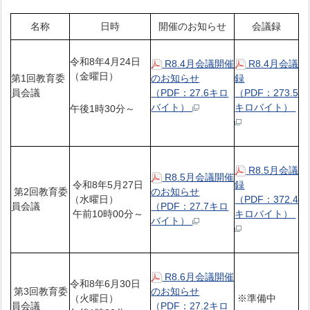
名称
日時
開催のお知らせ
会議録
令和8年4月24日
R8.4月会議開催
R8.4月会議
（金曜日）
第1回教育委
のお知らせ
録
員会議
（PDF：27.6キロ
（PDF：273.5
バイト）
キロバイト）
午後1時30分～
R8.5月会議
R8.5月会議開催
令和8年5月27日
録
第2回教育委
のお知らせ
（水曜日）
（PDF：372.4
員会議
（PDF：27.7キロ
午前10時00分～
キロバイト）
バイト）
R8.6月会議開催
令和8年6月30日
第3回教育委
のお知らせ
（火曜日）
※準備中
員会議
（PDF：27.2キロ