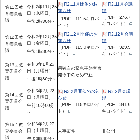
R2.11月開催のお
R2.11月会議
令和2年11月25
第11回教
知らせ
録
日（水曜日）
育委員会
（PDF：276.7
（PDF：111.5キロバ
議
午後2時30分～
キロバイト）
イト）
R2.12月開催のお
R2.12月会議
令和2年12月25
第12回教
知らせ
録
日（金曜日）
育委員会
（PDF：113.9キロバ
（PDF：329.9
議
午後1時30分～
イト）
キロバイト）
令和3年1月25
第13回教
県独自の緊急事態宣言
日（月曜日）
育委員会
—
発令中のため中止
議
午後1時30分～
令和3年2月22
R3.2月開催のお知
R3.2月会議
第14回教
日（月曜日）
らせ
録
育委員会
（PDF：115キロバイ
（PDF：341.6
午前10時00分
議
ト）
キロバイト）
～
令和3年2月27
第15回教
日（土曜日）
育委員会
人事案件
非公開
議
午後3時30分～