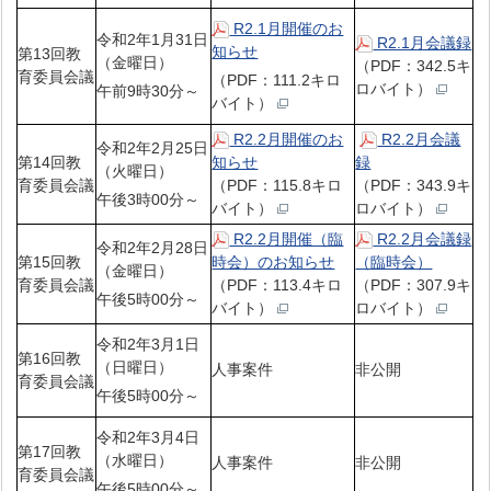
R2.1月開催のお
令和2年1月31日
R2.1月会議録
知らせ
第13回教
（金曜日）
（PDF：342.5キ
育委員会議
（PDF：111.2キロ
ロバイト）
午前9時30分～
バイト）
R2.2月開催のお
R2.2月会議
令和2年2月25日
第14回教
知らせ
録
（火曜日）
育委員会議
（PDF：115.8キロ
（PDF：343.9キ
午後3時00分～
バイト）
ロバイト）
R2.2月開催（臨
R2.2月会議録
令和2年2月28日
第15回教
時会）のお知らせ
（臨時会）
（金曜日）
育委員会議
（PDF：113.4キロ
（PDF：307.9キ
午後5時00分～
バイト）
ロバイト）
令和2年3月1日
第16回教
（日曜日）
人事案件
非公開
育委員会議
午後5時00分～
令和2年3月4日
第17回教
（水曜日）
人事案件
非公開
育委員会議
午後5時00分～