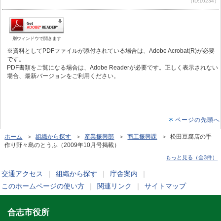
（ID:10234）
別ウィンドウで開きます
※資料としてPDFファイルが添付されている場合は、Adobe Acrobat(R)が必要
です。
PDF書類をご覧になる場合は、Adobe Readerが必要です。正しく表示されない
場合、最新バージョンをご利用ください。
ページの先頭へ
ホーム
＞
組織から探す
＞
産業振興部
＞
商工振興課
＞ 松田豆腐店の手
作り野々島のとうふ（2009年10月号掲載）
もっと見る（全3件）
交通アクセス
｜
組織から探す
｜
庁舎案内
｜
このホームページの使い方
｜
関連リンク
｜
サイトマップ
合志市役所