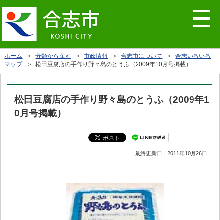
ホーム
＞
分類から探す
＞
市政情報
＞
合志市について
＞
合志いろいろ
マップ
＞ 松田豆腐店の手作り野々島のとうふ（2009年10月号掲載）
松田豆腐店の手作り野々島のとうふ（2009年1
0月号掲載）
最終更新日：
2011年10月26日