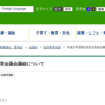
Foreign Language
文字サイズ
背景色
健康・福祉
子育て・教育・文化
産業・しごと・
種審議会・委員会
＞
会議録
＞
総合教育会議
＞ 平成27年度第1回合志市総合
教育会議会議録について
バイト）