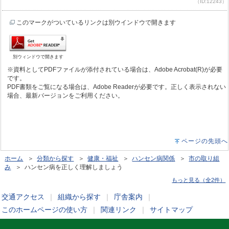
（ID:12243）
このマークがついているリンクは別ウインドウで開きます
別ウィンドウで開きます
※資料としてPDFファイルが添付されている場合は、Adobe Acrobat(R)が必要
です。
PDF書類をご覧になる場合は、Adobe Readerが必要です。正しく表示されない
場合、最新バージョンをご利用ください。
ページの先頭へ
ホーム
＞
分類から探す
＞
健康・福祉
＞
ハンセン病関係
＞
市の取り組
み
＞ ハンセン病を正しく理解しましょう
もっと見る（全2件）
交通アクセス
｜
組織から探す
｜
庁舎案内
｜
このホームページの使い方
｜
関連リンク
｜
サイトマップ