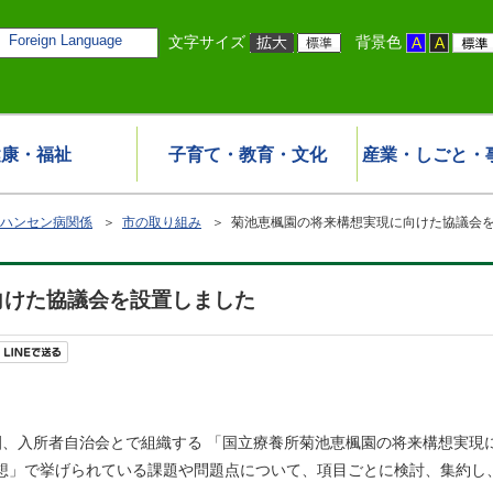
Foreign Language
文字サイズ
背景色
健康・福祉
子育て・教育・文化
産業・しごと・
ハンセン病関係
＞
市の取り組み
＞ 菊池恵楓園の将来構想実現に向けた協議会
向けた協議会を設置しました
、園、入所者自治会とで組織する 「国立療養所菊池恵楓園の将来構想実
構想」で挙げられている課題や問題点について、項目ごとに検討、集約し