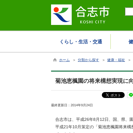
くらし・生活・交通
ホーム
＞
分類から探す
＞
健康・福祉
＞
菊池恵楓園の将来構想実現に
最終更新日：
2014年9月24日
合志市は、平成26年8月12日、国、県
平成21年10月策定の「菊池恵楓園将来