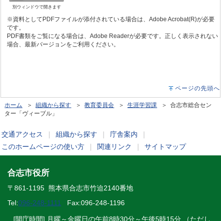
別ウィンドウで開きます
※資料としてPDFファイルが添付されている場合は、Adobe Acrobat(R)が必要
です。
PDF書類をご覧になる場合は、Adobe Readerが必要です。正しく表示されない
場合、最新バージョンをご利用ください。
ページの先頭へ
ホーム
＞
組織から探す
＞
教育委員会
＞
生涯学習課
＞ 合志市総合セン
ター「ヴィーブル」
交通アクセス
｜
組織から探す
｜
庁舎案内
｜
このホームページの使い方
｜
関連リンク
｜
サイトマップ
合志市役所
〒861-1195 熊本県合志市竹迫2140番地
Tel:
096-248-1111
Fax:096-248-1196
[開庁時間] 月曜～金曜日の午前8時30分～午後5時15分 （ただし、