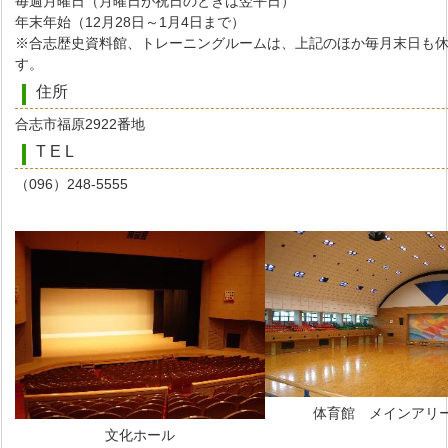
毎週月曜日（月曜日が祝日のときは翌平日）
年末年始（12月28日～1月4日まで）
※合志歴史資料館、トレーニングルームは、上記のほか毎月末日も
す。
住所
合志市福原2922番地
T E L
（096）248-5555
体育館 メインアリ
文化ホール