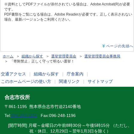
※資料としてPDFファイルが添付されている場合は、Adobe Acrobat(R)が必要
です。
PDF書類をご覧になる場合は、Adobe Readerが必要です。正しく表示されない
場合、最新バージョンをご利用ください。
ページの先頭へ
ホーム
＞
組織から探す
＞
選挙管理委員会
＞
選挙管理委員会事務局
＞ 「寄附禁止」正しく守って明るい選挙！
交通アクセス
｜
組織から探す
｜
庁舎案内
｜
このホームページの使い方
｜
関連リンク
｜
サイトマップ
合志市役所
〒861-1195 熊本県合志市竹迫2140番地
Tel:
096-248-1111
Fax:096-248-1196
[開庁時間] 月曜～金曜日の午前8時30分～午後5時15分 （ただし、
祝・休日、12月29日～翌年1月3日を除く）