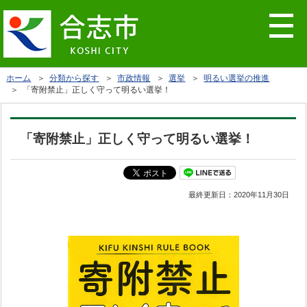
ホーム
＞
分類から探す
＞
市政情報
＞
選挙
＞
明るい選挙の推進
＞ 「寄附禁止」正しく守って明るい選挙！
「寄附禁止」正しく守って明るい選挙！
最終更新日：
2020年11月30日