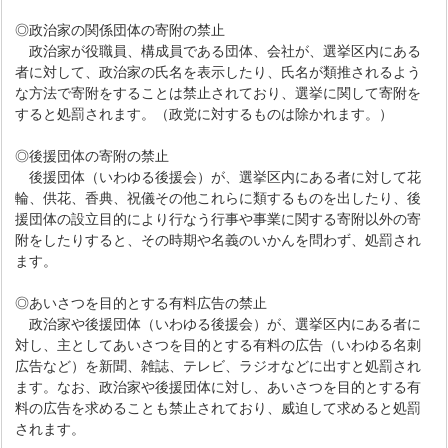
◎政治家の関係団体の寄附の禁止
政治家が役職員、構成員である団体、会社が、選挙区内にある
者に対して、政治家の氏名を表示したり、氏名が類推されるよう
な方法で寄附をすることは禁止されており、選挙に関して寄附を
すると処罰されます。（政党に対するものは除かれます。）
◎後援団体の寄附の禁止
後援団体（いわゆる後援会）が、選挙区内にある者に対して花
輪、供花、香典、祝儀その他これらに類するものを出したり、後
援団体の設立目的により行なう行事や事業に関する寄附以外の寄
附をしたりすると、その時期や名義のいかんを問わず、処罰され
ます。
◎あいさつを目的とする有料広告の禁止
政治家や後援団体（いわゆる後援会）が、選挙区内にある者に
対し、主としてあいさつを目的とする有料の広告（いわゆる名刺
広告など）を新聞、雑誌、テレビ、ラジオなどに出すと処罰され
ます。なお、政治家や後援団体に対し、あいさつを目的とする有
料の広告を求めることも禁止されており、威迫して求めると処罰
されます。