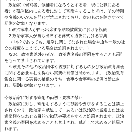
政治家（候補者、候補者になろうとする者、現に公職にある
者）が選挙区内にある者に対して寄附をすること※は、その時期
や名義のいかんを問わず禁止されており、次のものを除きすべて
罰則の対象となります。
1 政治家本人が自ら出席する結婚披露宴における祝儀
2 政治家本人が自ら出席する葬式や通夜における香典
（1や2であっても、選挙に関してなされた場合や通常一般の社
交の程度をこえている場合は処罰されます。）
なお、政治家以外の者が、政治家名義の寄附をすることも罰則
をもって禁止されています。
※政党その他の政治団体や親族に対するもの及び政治教育集会
に関する必要やむを得ない実費の補償は除かれます。（政治教育
集会に関する実費の補償のうち、食事や食事料の提供は禁止さ
れ、罰則の対象となります。）
◎政治家に対する寄附の勧誘・要求の禁止
政治家に対し、寄附をするように勧誘や要求をすることは禁止
されており、政治家を威迫して、あるいは政治家の当選または被
選挙権を失わせる目的で勧誘や要求をすると処罰されます。政治
家名義の寄附を求めることも禁止され、威迫して求めると処罰さ
れます。