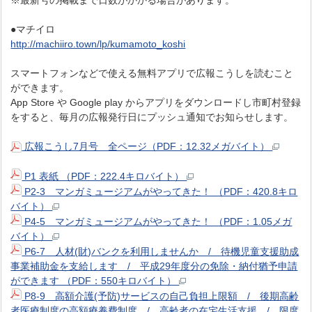
※最新号の掲載まで日数がかかる場合があります。
●マチイロ
http://machiiro.town/lp/kumamoto_koshi
スマートフォンなどで使える無料アプリで広報こうしを読むこと
ができます。
App Store や Google play からアプリをダウンロードし市町村登録
をすると、毎月の広報発行日にプッシュ通知でお知らせします。
広報こうし7月号 全ページ（PDF：12.32メガバイト）
P1 表紙 （PDF：222.4キロバイト）
P2-3 マンガミュージアムがやってきた！ （PDF：420.8キロ
バイト）
P4-5 マンガミュージアムがやってきた！ （PDF：1.05メガ
バイト）
P6-7 人材(財)バンクを利用しませんか / 待機児童支援助成
事業補助金を支給します / 平成29年度分の免除・納付猶予申請
ができます （PDF：550キロバイト）
P8-9 高額介護(予防)サービスの自己負担上限額 / 後期高齢
者医療制度の高額療養費制度 / 高齢者の在宅生活支援 / 限度