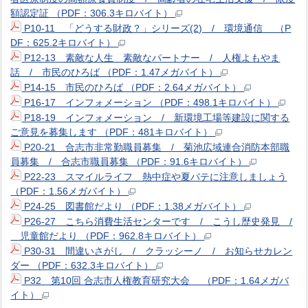
額認定証 （PDF：306.3キロバイト）
P10-11 「どうする財政？」シリーズ(2) / 環境通信 （P
DF：625.2キロバイト）
P12-13 素敵な人生 素敵なパートナー / 人権よもやま
話 / 市民のひろば （PDF：1.47メガバイト）
P14-15 市民のひろば （PDF：2.64メガバイト）
P16-17 インフォメーション （PDF：498.1キロバイト）
P18-19 インフォメーション / 新環境工場等建設に関する
ご意見を募集します （PDF：481キロバイト）
P20-21 合志市非常勤職員募集 / 菊池広域連合消防本部職
員募集 / 合志市職員募集 （PDF：91.6キロバイト）
P22-23 スマイルライフ 熱中症や夏バテに注意しましょう
（PDF：1.56メガバイト）
P24-25 図書館だより （PDF：1.38メガバイト）
P26-27 こちら消費生活センターです / こうし歴史発見 /
児童館だより （PDF：962.8キロバイト）
P30-31 間違いさがし / クラッシーノ / お知らせカレン
ダー （PDF：632.3キロバイト）
P32 第10回 合志市人権教育研究大会 （PDF：1.64メガバ
イト）