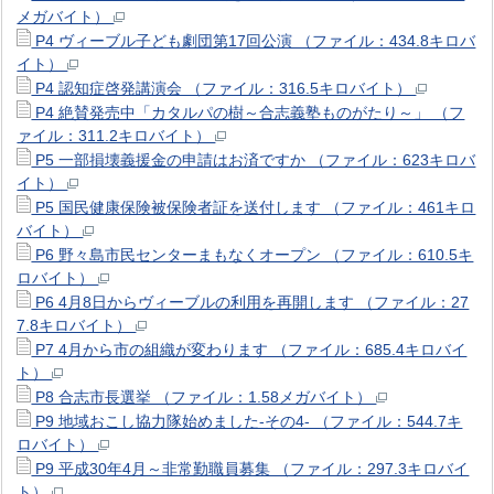
メガバイト）
P4 ヴィーブル子ども劇団第17回公演 （ファイル：434.8キロバ
イト）
P4 認知症啓発講演会 （ファイル：316.5キロバイト）
P4 絶賛発売中「カタルパの樹～合志義塾ものがたり～」 （フ
ァイル：311.2キロバイト）
P5 一部損壊義援金の申請はお済ですか （ファイル：623キロバ
イト）
P5 国民健康保険被保険者証を送付します （ファイル：461キロ
バイト）
P6 野々島市民センターまもなくオープン （ファイル：610.5キ
ロバイト）
P6 4月8日からヴィーブルの利用を再開します （ファイル：27
7.8キロバイト）
P7 4月から市の組織が変わります （ファイル：685.4キロバイ
ト）
P8 合志市長選挙 （ファイル：1.58メガバイト）
P9 地域おこし協力隊始めました-その4- （ファイル：544.7キ
ロバイト）
P9 平成30年4月～非常勤職員募集 （ファイル：297.3キロバイ
ト）