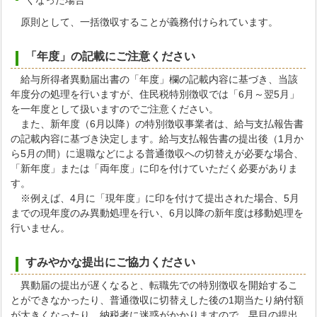
くなった場合
原則として、一括徴収することが義務付けられています。
「年度」の記載にご注意ください
給与所得者異動届出書の「年度」欄の記載内容に基づき、当該
年度分の処理を行いますが、住民税特別徴収では「6月～翌5月」
を一年度として扱いますのでご注意ください。
また、新年度（6月以降）の特別徴収事業者は、給与支払報告書
の記載内容に基づき決定します。給与支払報告書の提出後（1月か
ら5月の間）に退職などによる普通徴収への切替えが必要な場合、
「新年度」または「両年度」に印を付けていただく必要がありま
す。
※例えば、4月に「現年度」に印を付けて提出された場合、5月
までの現年度のみ異動処理を行い、6月以降の新年度は移動処理を
行いません。
すみやかな提出にご協力ください
異動届の提出が遅くなると、転職先での特別徴収を開始するこ
とができなかったり、普通徴収に切替えした後の1期当たり納付額
が大きくなったり、納税者に迷惑がかかりますので、早目の提出