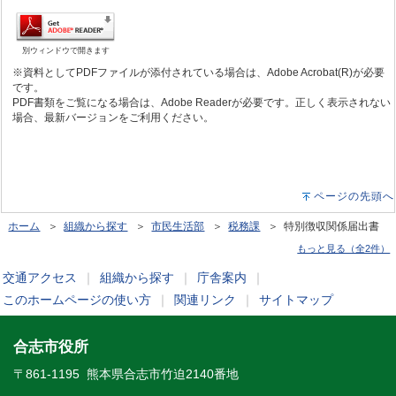
別ウィンドウで開きます
※資料としてPDFファイルが添付されている場合は、Adobe Acrobat(R)が必要
です。
PDF書類をご覧になる場合は、Adobe Readerが必要です。正しく表示されない
場合、最新バージョンをご利用ください。
ページの先頭へ
ホーム
＞
組織から探す
＞
市民生活部
＞
税務課
＞ 特別徴収関係届出書
もっと見る（全2件）
交通アクセス
｜
組織から探す
｜
庁舎案内
｜
このホームページの使い方
｜
関連リンク
｜
サイトマップ
合志市役所
〒861-1195 熊本県合志市竹迫2140番地