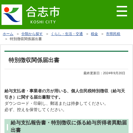
ホーム
＞
分類から探す
＞
くらし・生活・交通
＞
税金
＞
市県民税
＞ 特別徴収関係届出書
特別徴収関係届出書
最終更新日：
2024年9月20日
給与支払者・事業者の方が用いる、個人住民税特別徴収（給与天
引き）に関する届出書類です。
ダウンロード・印刷し、郵送または持参してください。
必ず、控えを保管してください。
給与支払報告書・特別徴収に係る給与所得者異動届
出書