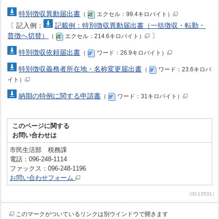
特別徴収異動届出書
（
エクセル：99.4キロバイト）
〔
記入例：
記載例：特別徴収異動届出書（一括徴収・転勤・
普徴へ切替）
〕
（
エクセル：214.6キロバイト）
特別徴収依頼届出書
（
ワード：26.9キロバイト）
特別徴収義務者所在地・名称変更届出書
（
ワード：23.6キロバ
イト）
納期の特例に関する申請書
（
ワード：31キロバイト）
このページに関する
お問い合わせは
市民生活部 税務課
電話：096-248-1114
ファックス：096-248-1196
お問い合わせフォーム
（ID:13531）
このマークがついているリンクは別ウインドウで開きます