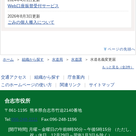
Web口座振替受付サービス
2026年8月3日更新
ごみの個人搬入について
ページの先頭へ
ホーム
＞
組織から探す
＞
水道局
＞
水道課
＞ 水道名義変更届
もっと見る（全2件）
交通アクセス
｜
組織から探す
｜
庁舎案内
｜
このホームページの使い方
｜
関連リンク
｜
サイトマップ
合志市役所
〒861-1195 熊本県合志市竹迫2140番地
Tel:
096-248-1111
Fax:096-248-1196
[開庁時間] 月曜～金曜日の午前8時30分～午後5時15分 （ただし、
祝・休日、12月29日～翌年1月3日を除く）