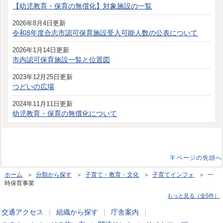
【幼児教育・保育の無償化】対象施設の一覧
2026年8月4日更新
令和8年度合志市認可保育施設受入可能人数の公表について
2026年1月14日更新
市内認可保育施設一覧と位置図
2023年12月25日更新
つどいの広場
2024年11月11日更新
幼児教育・保育の無償化について
ページの先頭へ
ホーム
＞
分類から探す
＞
子育て・教育・文化
＞
子育てインフォ
＞ 一
時保育事業
もっと見る（全5件）
交通アクセス
｜
組織から探す
｜
庁舎案内
｜