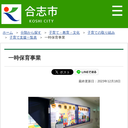
ホーム
＞
分類から探す
＞
子育て・教育・文化
＞
子育ての取り組み
＞
子育て支援一覧表
＞ 一時保育事業
一時保育事業
最終更新日：
2023年12月18日