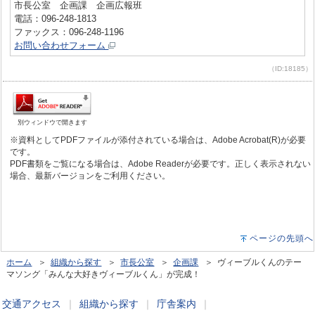
市長公室 企画課 企画広報班
電話：096-248-1813
ファックス：096-248-1196
お問い合わせフォーム
（ID:18185）
別ウィンドウで開きます
※資料としてPDFファイルが添付されている場合は、Adobe Acrobat(R)が必要
です。
PDF書類をご覧になる場合は、Adobe Readerが必要です。正しく表示されない
場合、最新バージョンをご利用ください。
ページの先頭へ
ホーム
＞
組織から探す
＞
市長公室
＞
企画課
＞ ヴィーブルくんのテー
マソング「みんな大好きヴィーブルくん」が完成！
交通アクセス
｜
組織から探す
｜
庁舎案内
｜