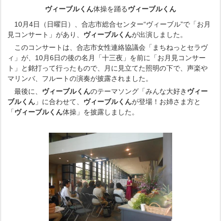
ヴィーブルくん
体操を踊る
ヴィーブルくん
10月4日（日曜日）、合志市総合センター“ヴィーブル”で「お月
見コンサート」があり、
ヴィーブルくん
が出演しました。
このコンサートは、合志市女性連絡協議会「まちねっとセラヴ
ィ」が、10月6日の後の名月「十三夜」を前に「お月見コンサー
ト」と銘打って行ったもので、月に見立てた照明の下で、声楽や
マリンバ、フルートの演奏が披露されました。
最後に、
ヴィーブルくん
のテーマソング「みんな大好き
ヴィー
ブルくん
」に合わせて、
ヴィーブルくん
が登場！お姉さま方と
「
ヴィーブルくん
体操」を披露しました。