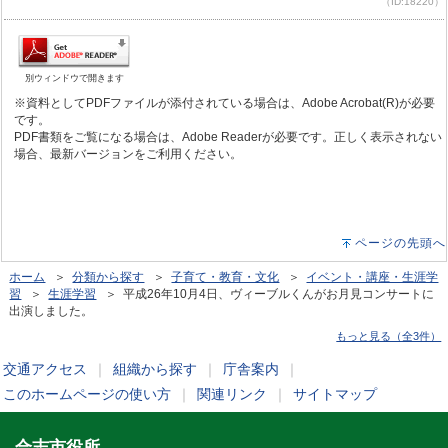
（ID:18220）
別ウィンドウで開きます
※資料としてPDFファイルが添付されている場合は、Adobe Acrobat(R)が必要
です。
PDF書類をご覧になる場合は、Adobe Readerが必要です。正しく表示されない
場合、最新バージョンをご利用ください。
ページの先頭へ
ホーム
＞
分類から探す
＞
子育て・教育・文化
＞
イベント・講座・生涯学
習
＞
生涯学習
＞ 平成26年10月4日、ヴィーブルくんがお月見コンサートに
出演しました。
もっと見る（全3件）
交通アクセス
｜
組織から探す
｜
庁舎案内
｜
このホームページの使い方
｜
関連リンク
｜
サイトマップ
合志市役所