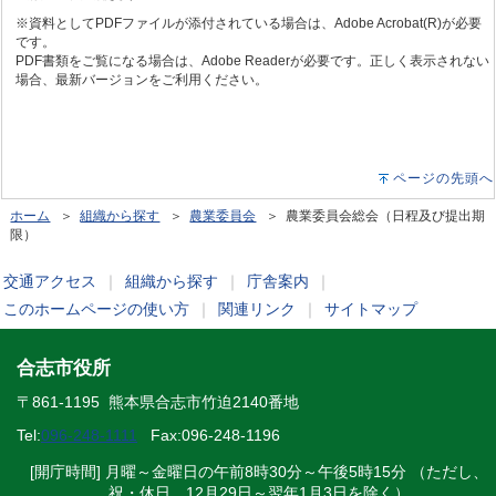
※資料としてPDFファイルが添付されている場合は、Adobe Acrobat(R)が必要
です。
PDF書類をご覧になる場合は、Adobe Readerが必要です。正しく表示されない
場合、最新バージョンをご利用ください。
ページの先頭へ
ホーム
＞
組織から探す
＞
農業委員会
＞ 農業委員会総会（日程及び提出期
限）
交通アクセス
｜
組織から探す
｜
庁舎案内
｜
このホームページの使い方
｜
関連リンク
｜
サイトマップ
合志市役所
〒861-1195 熊本県合志市竹迫2140番地
Tel:
096-248-1111
Fax:096-248-1196
[開庁時間] 月曜～金曜日の午前8時30分～午後5時15分 （ただし、
祝・休日、12月29日～翌年1月3日を除く）